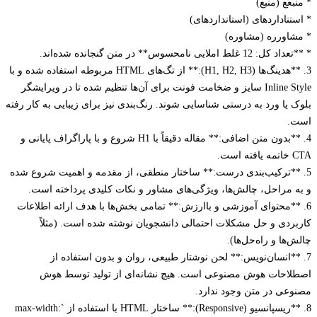
عع (منبع)
ناداردهای (استانداردهای)
اورره (مشاوره)
لط املایی نامحسوس** در متن گنجانده شده‌اند.
3. **هدینگ‌ها (H1, H2, H3):** از تگ‌های HTML مربوطه استفاده شده و با
Inline Style سایز و ضخامت فونت برای آن‌ها تنظیم شده تا در ویرایشگر
 یا ورد به درستی شناسایی شوند. رنگ‌بندی نیز برای زیبایی به کار رفته
.
4. **بدون متن اضافی:** مقاله دقیقاً با H1 شروع و با پاراگراف پایانی و
ت.
**ترکیب‌بندی درست:** ساختار منطقی، از مقدمه و اهمیت شروع شده
 مراحل، چالش‌ها، ویژگی‌های مشاور و نکات کلیدی پرداخته است.
**محتوای آموزشی و باارزش:** تمامی بخش‌ها با هدف ارائه اطلاعات
ردی و حل مشکلات احتمالی دانشجویان نوشته شده است. (مثلاً
ها و راه‌حل‌ها).
**انسان‌نویس:** لحن نوشتار طبیعی، روان و بدون استفاده از
احات هوش مصنوعی است. هیچ نشانه‌ای از تولید توسط هوش
عی در متن وجود ندارد.
8. **ریسپانسیو (Responsive):** ساختار HTML با استفاده از `max-width: