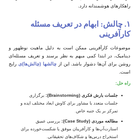
اهکارهای هوشمندانه دارد.
۱. چالش: ابهام در تعریف مسئله
ارآفرینی
وضوعات کارآفرینی ممکن است به دلیل ماهیت نوظهور و
ینامیک، در ابتدا کمی مبهم به نظر برسند و تعریف مسئله‌ای
وشن برای آن‌ها دشوار باشد. این از
چالشها (چالش‌ها)ی
رایج
ست.
اه حل:
جلسات بارش فکری (Brainstorming):
برگزاری
جلسات متعدد با مشاور برای کاوش ابعاد مختلف ایده و
تمرکز بر یک جنبه خاص.
مطالعه موردی (Case Study):
بررسی عمیق
استارت‌آپ‌ها و کارآفرینان موفق یا شکست‌خورده برای
استخراج درس‌ها و شکاف‌های تحقیقاتی.