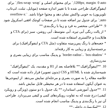
1200px; margin: 0 auto;` برای محتوای اصلی و `flex-wrap: wrap;` برای
وگرافیک طراحی شده تا با تغییر اندازه صفحه (موبایل، تبلت، لپ‌تاپ،
تلویزیون) به خوبی واکنش نشان دهد و محتوا خوانا باشد. `overflow-x:
* از پالت رنگی آبی تیره، آبی متوسط، آبی روشن، سبز (برای CTA و
ایت) و خاکستری استفاده شده است.
* جعبه‌های با رنگ پس‌زمینه متفاوت (مثل CTA و اینفوگرافیک) برای
ه‌سازی و زیبایی به کار رفته‌اند.
* `border-radius`، `box-shadow` و پدینگ مناسب برای زیبایی بصری و
‌سازی.
10. **اینفوگرافیک:** بلافاصله بعد از H1 و مقدمه، یک “اینفوگرافیک”
شبیه‌سازی شده با HTML و CSS (بدون تصویر) قرار داده شده است که
ه مقاله را به صورت بصری و مرحله‌ای نمایش می‌دهد. از ایموجی‌ها
نوان آیکون استفاده شده تا در هر محیطی قابل نمایش باشد.
. **جدول آموزشی استاندارد:** یک جدول با دو ستون (ویژگی و رویکرد
) درج شده که به تفاوت رویکردهای کمی و کیفی می‌پردازد. طراحی
یز با رنگ‌بندی و پدینگ مناسب انجام شده است.