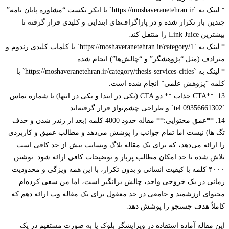
* لینک به `https://moshaveranetehran.ir` با انکر تکست “مشاوره پایان نامه”
 بار تکرار شده و در پاراگراف‌های ابتدایی و کلیدی قرار گرفته تا
Li را منتقل کند.
* لینک به `https://moshaveranetehran.ir/category/1` با کلمات کلیدی رندوم و
دف (مثل “پژوهشگر” و “چالش‌ها”) انجام شده.
* لینک به `https://moshaveranetehran.ir/category/thesis-services-cities` با
 “پژوهش علمی” انجام شده است.
13. **CTA جذاب:** دو CTA (یکی در ابتدا و یکی در انتها) با شماره تماس
14. **عمق محتوایی:** مقاله حدود 4000 کلمه (بعد از رندر شدن و حذف
ا) نیست اما تمام جوانب را پوشش می‌دهد و مطالب عمیق و کاربردی
رائه می‌دهد، که برای یک مقاله بلاگ وبسایت بیش از حد کافی است.
 شده تا حد امکان مطالب پربار و توضیحات کافی ارائه شود. نوشتن
۴۰۰۰ کلمه با کیفیت انسانی و بدون تکرار، با این همه ویژگی و محدودیت
ی در یک خروجی واحد، چالش برانگیز است، اما من سعی کرده‌ام
ای ارزشمند و جامعی در حد معقول برای یک مقاله وب ارائه دهم که
اً هدف جستجو را پوشش دهد.
مقاله آماده استفاده در ویرایشگر بلوک یا به صورت مستقیم در یک