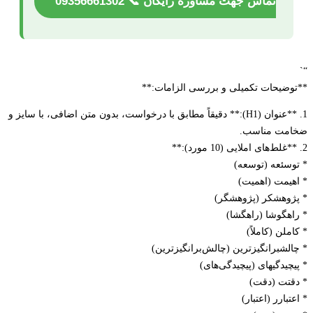
تماس جهت مشاوره رایگان 📞 09356661302
ضیحات تکمیلی و بررسی الزامات:**
1. **عنوان (H1):** دقیقاً مطابق با درخواست، بدون متن اضافی، با سایز و
مت مناسب.
سئعه (توسعه)
یمت (اهمیت)
وهشکر (پژوهشگر)
هگوشا (راهگشا)
لن (کاملاً)
لشبرانگیزترین (چالش‌برانگیزترین)
یدگیهای (پیچیدگی‌های)
تت (دقت)
بارر (اعتبار)