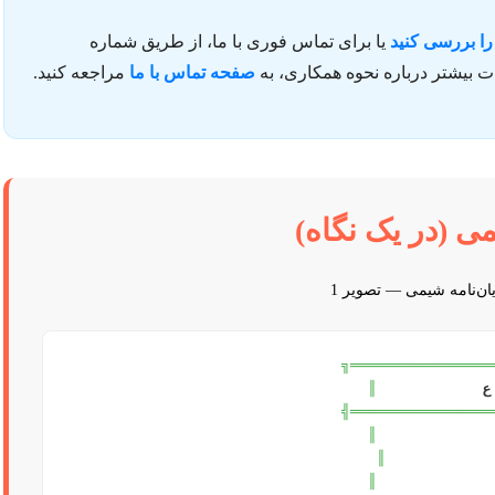
ا بررسی کنید
یا برای تماس فوری با ما، از طریق شماره
ات بیشتر درباره نحوه همکاری، به
صفحه تماس با ما
مراجعه کنید.
ی (در یک نگاه)
╔════════════════
║
╠════════════════
║
║
║