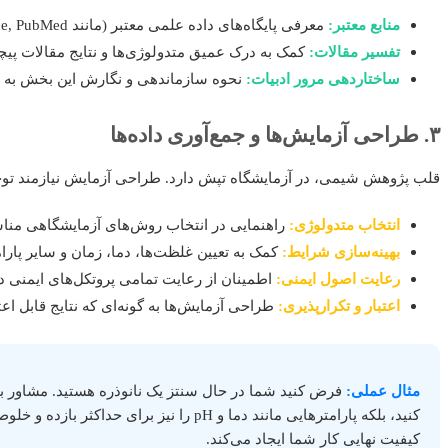
منابع معتبر:
معرفی پایگاه‌های داده علمی معتبر (مانند Scopus, Web of Science, PubMed) و نحوه جستجوی مؤثر.
تفسیر مقالات:
کمک به درک عمیق متدولوژی‌ها و نتایج مقالات پیچ
ساختاردهی مرور ادبیات:
نحوه سازماندهی و نگارش این بخش به
۳. طراحی آزمایش‌ها و جمع‌آوری داده‌ها
قلب پژوهش شیمی، در آزمایشگاه تپش دارد. طراحی آزمایش نیازمند توجه 
انتخاب متدولوژی:
راهنمایی در انتخاب روش‌های آزمایشگاهی منا
بهینه‌سازی شرایط:
کمک به تعیین غلظت‌ها، دما، زمان و سایر پارا
رعایت اصول ایمنی:
اطمینان از رعایت تمامی پروتکل‌های ایمنی در
اعتبار و تکرارپذیری:
طراحی آزمایش‌ها به گونه‌ای که نتایج قابل اعتم
مثال عملی:
فرض کنید شما در حال سنتز یک نانوذره هستید. مشاور به ش
کنید، بلکه پارامترهایی مانند دما و pH را ن
کیفیت نهایی کار شما ایجاد می‌کند.