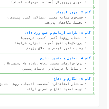
║
• تدوین پروپوزال (مسئله، فرضیات، اهداف)
────────────────────────────────────────────────╣
║
گام 2: مرور ادبیات
║
• جستجوی منابع معتبر (مقالات، کتب، پتنت‌ها)
║
• تحلیل شکاف‌های پژوهشی
────────────────────────────────────────────────╣
║
گام 3: طراحی آزمایش و جمع‌آوری داده
║
• انتخاب روش‌ها (کمی، کیفی، ترکیبی)
║
• پروتکل‌های دقیق (مواد، ابزار، شرایط)
║
• رعایت اصول ایمنی و اخلاق پژوهش
────────────────────────────────────────────────╣
║
گام 4: تحلیل و تفسیر نتایج
║
• نرم‌افزارهای تخصصی (Origin, Minitab, etc.)
║
• ارتباط با فرضیات و ادبیات پیشین
────────────────────────────────────────────────╣
║
گام 5: نگارش و دفاع
║
• ساختار استاندارد (مقدمه، ادبیات، روش، نتایج، بحث
║
• تهیه اسلاید دفاع و تمرین ارائه
════════════════════════════════════════════════╝