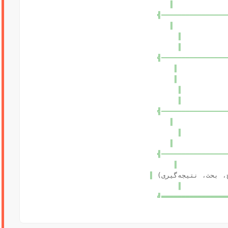
║
╠────────────────
║
║
║
╠────────────────
║
║
║
║
╠────────────────
║
║
║
╠────────────────
║
، نتیجه‌گیری)
║
║
╚════════════════