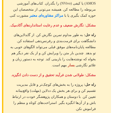
AMOS) یا کیفی (NVivo) را بگذران. کتاب‌های آموزشی
مربوطه را مطالعه کن. همیشه می‌تونی از متخصصان این
حوزه کمک بگیری یا با
مراکز مشاوره‌ای معتبر
مشورت کنی.
مشکل: نگارش ضعیف و عدم رعایت استانداردهای آکادمیک.
راه حل:
به طور مداوم تمرین نگارش کن. از گایدلاین‌های
دانشگاهت برای فرمت‌بندی و رفرنس‌دهی استفاده کن.
مطالعه پایان‌نامه‌های موفق قبلی می‌تواند الگوهای خوبی به
تو بدهد. چندین بار متن را ویرایش کن و از یک نفر دیگر هم
بخواه که نوشته‌هایت را بازبینی کند. توجه به دستور زبان و
علائم نگارشی
بسار
مهم است.
مشکل: طولانی شدن فرآیند تحقیق و از دست دادن انگیزه.
راه حل:
پروژه را به بخش‌های کوچک‌تر و قابل مدیریت
تقسیم کن و برای هر بخش یک ددلاین (مهلت) واقع‌بینانه
تعیین کن. با دوستان و همکاران پژوهشگر خودت در ارتباط
باش و از آن‌ها انگیزه بگیر. استراحت‌های کوتاه و منظم را
فراموش نکن.