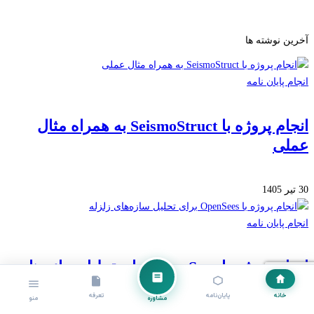
آخرین نوشته ها
انجام پایان نامه
انجام پروژه با SeismoStruct به همراه مثال
عملی
30 تیر 1405
انجام پایان نامه
انجام پروژه با OpenSees برای تحلیل سازه‌های
زلزله
خانه
پایان‌نامه
تعرفه
مشاوره
منو