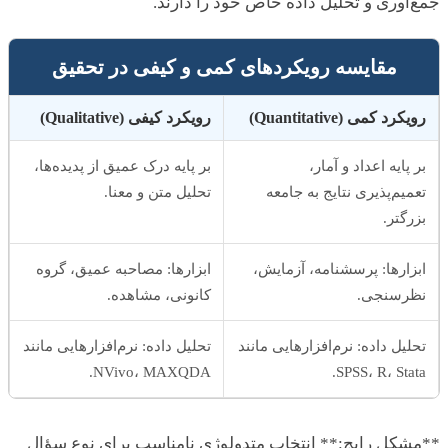
آوری و تحلیل داده خاص خود را دارند.
مقایسه رویکردهای کمی و کیفی در تحقیق
کرد کمی (Quantitative)
رویکرد کیفی (Qualitative)
 پایه اعداد و آمار،
بر پایه درک عمیق از پدیده‌ها،
میم‌پذیری نتایج به جامعه
تحلیل متن و معنا.
رگتر.
زارها: پرسشنامه، آزمایش،
ابزارها: مصاحبه عمیق، گروه
رسنجی.
کانونی، مشاهده.
لیل داده: نرم‌افزارهایی مانند
تحلیل داده: نرم‌افزارهایی مانند
NVivo، MAXQDA.
SPSS، R، Stat
کل رایج:** انتخاب متدولوژی نامناسب برای نوع سؤال