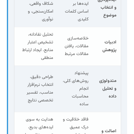
ایده‌ها بر
شکاف واقعی،
و انتخاب
اساس کلمات
امکان‌سنجی، و
موضوع
کلیدی
نوآوری
تحلیل نقادانه،
خلاصه‌سازی
ادبیات
تشخیص اعتبار
مقالات، یافتن
پژوهش
منابع، ایجاد ارتباط
مقالات مرتبط
منطقی
پیشنهاد
طراحی دقیق،
متدولوژی
روش‌های کلی،
انتخاب نرم‌افزار
و تحلیل
انجام
مناسب، تفسیر
داده
محاسبات
تخصصی نتایج
ساده
فاقد خلاقیت و
هدایت به سوی
درک عمیق
ایده‌های بدیع،
اصالت و