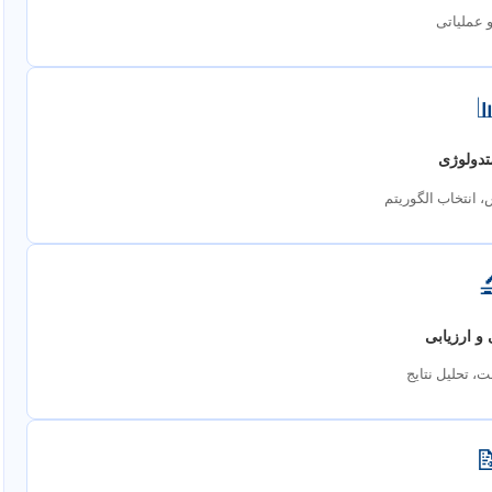
نوآورانه 

داده و 
جمع‌آوری، پردازش

پیاده‌سازی
کدنویسی، تست
