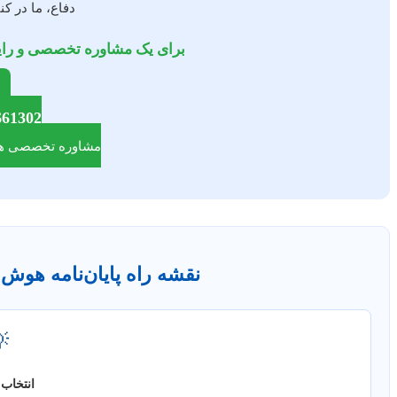
نار شما هستیم.
ان، همین امروز تماس بگیرید:
661302
صی هوش مصنوعی
ش مصنوعی شما در یک نگاه

 موضوع