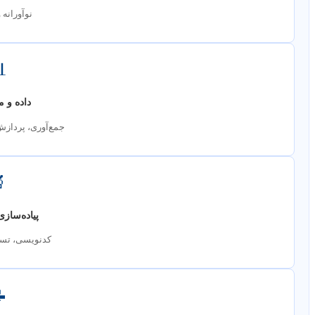
و عملیاتی

متدولوژی
، انتخاب الگوریتم

 و ارزیابی
، تحلیل نتایج
