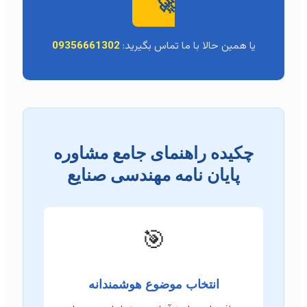
🚀
یا همین حالا با ما تماس بگیرید:
09356661302
چکیده راهنمای جامع مشاوره
پایان نامه مهندسی صنایع
🎯
انتخاب موضوع هوشمندانه