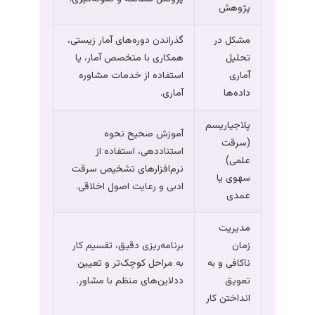
پژوهش
مشکل در
گذراندن دوره‌های آمار زیستی،
تحلیل
همکاری با متخصص آمار، یا
آماری
استفاده از خدمات مشاوره
داده‌ها
آماری.
پلاجیاریسم
آموزش صحیح نحوه
(سرقت
استناددهی، استفاده از
علمی)
نرم‌افزارهای تشخیص سرقت
سهوی یا
ادبی و رعایت اصول اخلاقی.
عمدی
مدیریت
زمان
برنامه‌ریزی دقیق، تقسیم کار
ناکافی و به
به مراحل کوچک‌تر و تعیین
تعویق
ددلاین‌های منظم با مشاور.
انداختن کار