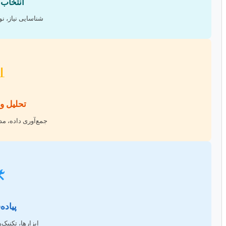
 موضوع
آوری و منابع داده

و طراحی
دل‌سازی، متدولوژی
️
‌سازی
‌ها، اجرای عملی