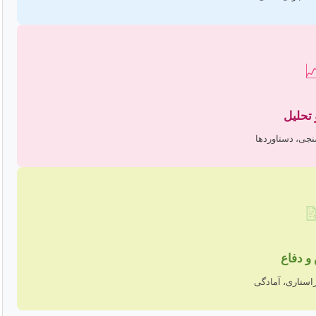

نتایج 
تفسیر، اعتبارس

نگارش 
ساختاربندی، وی