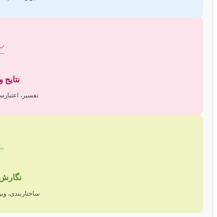

و تحلیل
نجی، دستاوردها

و دفاع
راستاری، آمادگی