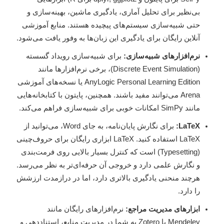
بی‌نظیر برای تحلیل آماری، یادگیری ماشین، بهینه‌سازی و
حتی شبیه‌سازی سیستم‌های پیچیده هستند. منابع آموزشی
آنلاین رایگان برای یادگیری این زبان‌ها به وفور یافت می‌شود.
نرم‌افزارهای شبیه‌سازی:
برای شبیه‌سازی رویداد گسسته
(Discrete Event Simulation)، برخی نرم‌افزارها مانند
AnyLogic Personal Learning Edition یا نسخه‌های آموزشی
Arena می‌توانند مفید باشند. همچنین، پایتون با کتابخانه‌هایی
مانند SimPy امکانات خوبی برای شبیه‌سازی فراهم می‌کند.
LaTeX:
برای نگارش پایان‌نامه، به جای Word، می‌توانید از
LaTeX استفاده کنید. LaTeX ابزاری رایگان برای حروف‌چینی
(Typesetting) است که کنترل بسیار بالایی روی فرمت‌بندی
و نگارش علمی دارد و خروجی آن حرفه‌ای‌تر به نظر می‌رسد.
هرچند منحنی یادگیری بالاتری دارد، اما در درازمدت ارزشش
را دارد.
ابزارهای مدیریت مراجع:
نرم‌افزارهای رایگان مانند
Mendeley یا Zotero به شما در مدیریت منابع، استناددهی و