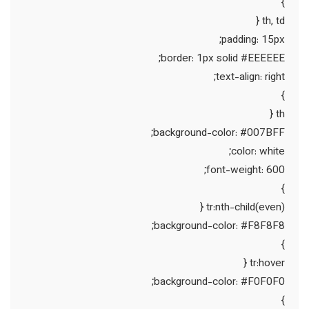
}
th, td {
padding: 15px;
border: 1px solid #EEEEEE;
text-align: right;
}
th {
background-color: #007BFF;
color: white;
font-weight: 600;
}
tr:nth-child(even) {
background-color: #F8F8F8;
}
tr:hover {
background-color: #F0F0F0;
}