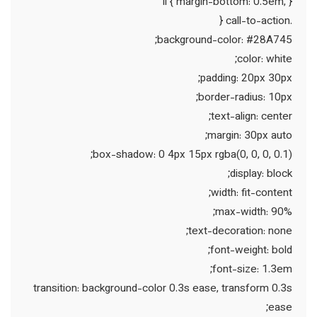
li { margin-bottom: 0.5em; }
.call-to-action {
background-color: #28A745;
color: white;
padding: 20px 30px;
border-radius: 10px;
text-align: center;
margin: 30px auto;
box-shadow: 0 4px 15px rgba(0, 0, 0, 0.1);
display: block;
width: fit-content;
max-width: 90%;
text-decoration: none;
font-weight: bold;
font-size: 1.3em;
transition: background-color 0.3s ease, transform 0.3s
ease;