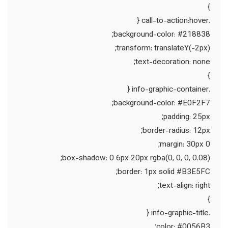
}
.call-to-action:hover {
background-color: #218838;
transform: translateY(-2px);
text-decoration: none;
}
.info-graphic-container {
background-color: #E0F2F7;
padding: 25px;
border-radius: 12px;
margin: 30px 0;
box-shadow: 0 6px 20px rgba(0, 0, 0, 0.08);
border: 1px solid #B3E5FC;
text-align: right;
}
.info-graphic-title {
color: #0056B3;