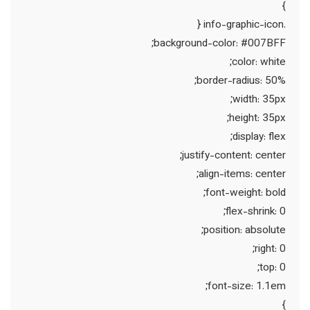
}
.info-graphic-icon {
background-color: #007BFF;
color: white;
border-radius: 50%;
width: 35px;
height: 35px;
display: flex;
justify-content: center;
align-items: center;
font-weight: bold;
flex-shrink: 0;
position: absolute;
right: 0;
top: 0;
font-size: 1.1em;
}