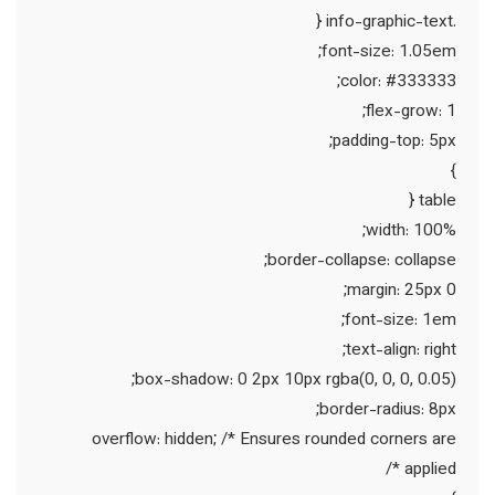
.info-graphic-text {
font-size: 1.05em;
color: #333333;
flex-grow: 1;
padding-top: 5px;
}
table {
width: 100%;
border-collapse: collapse;
margin: 25px 0;
font-size: 1em;
text-align: right;
box-shadow: 0 2px 10px rgba(0, 0, 0, 0.05);
border-radius: 8px;
overflow: hidden; /* Ensures rounded corners are
applied */