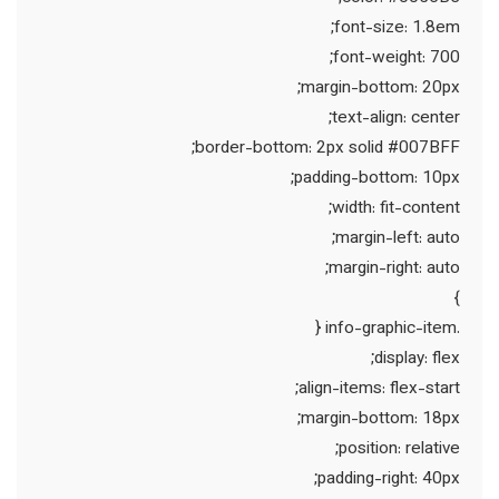
font-size: 1.8em;
font-weight: 700;
margin-bottom: 20px;
text-align: center;
border-bottom: 2px solid #007BFF;
padding-bottom: 10px;
width: fit-content;
margin-left: auto;
margin-right: auto;
}
.info-graphic-item {
display: flex;
align-items: flex-start;
margin-bottom: 18px;
position: relative;
padding-right: 40px;