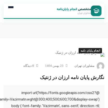
متخصص
انجام پایان‌نامه
مشاوران تهران
انجام پایان نامه
مشاوران تهران
23 بهمن 1404
0 دیدگاه
نگارش پایان نامه ارزان در ژنتیک
@import url(‘https://fonts.googleapis.com/css2?
family=Vazirmatn:wght@300;400;500;600;700&display=swap’);
body { font-family: ‘Vazirmatn’, sans-serif; direction: rtl;