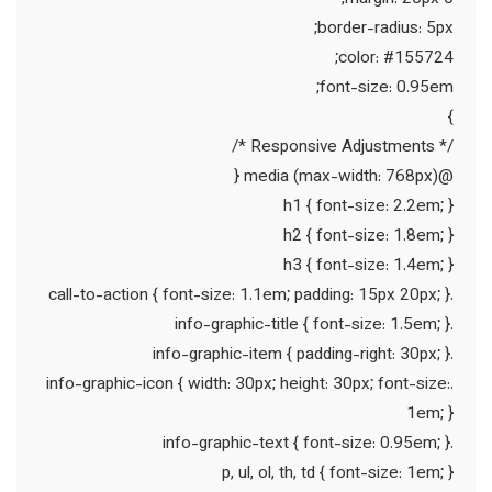
border-radius: 5px;
color: #155724;
font-size: 0.95em;
}
/* Responsive Adjustments */
@media (max-width: 768px) {
h1 { font-size: 2.2em; }
h2 { font-size: 1.8em; }
h3 { font-size: 1.4em; }
.call-to-action { font-size: 1.1em; padding: 15px 20px; }
.info-graphic-title { font-size: 1.5em; }
.info-graphic-item { padding-right: 30px; }
.info-graphic-icon { width: 30px; height: 30px; font-size:
1em; }
.info-graphic-text { font-size: 0.95em; }
p, ul, ol, th, td { font-size: 1em; }