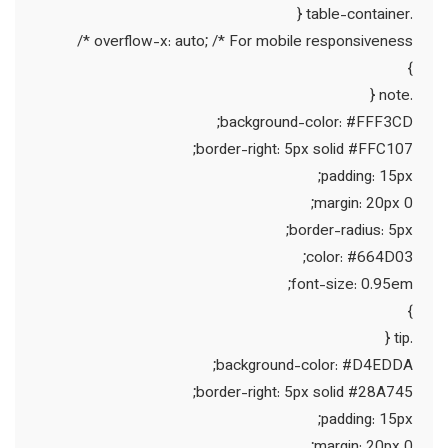
.table-container {
overflow-x: auto; /* For mobile responsiveness */
}
.note {
background-color: #FFF3CD;
border-right: 5px solid #FFC107;
padding: 15px;
margin: 20px 0;
border-radius: 5px;
color: #664D03;
font-size: 0.95em;
}
.tip {
background-color: #D4EDDA;
border-right: 5px solid #28A745;
padding: 15px;
margin: 20px 0;