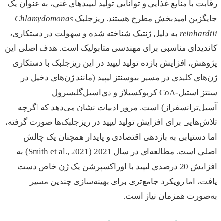
ت با منابع غذایی و توانایی تولید لیپیدهای غنی، به عنوان یک
گزین امیدبخش مطرح هستند. ریزجلبک
Chlamydomonas
reinhar
به دلیل ژنتیک شناخته شده و سهولت در دستکاری،
یدای مناسبی برای مهندسی متابولیک است. هدف اصلی این
ش، افزایش بازده تولید لیپید در این ریزجلبک با دستکاری
ای کلیدی در مسیر بیوسنتز لیپید (مانند ژن‌های دخیل در
سنتز استیل-CoA کربوکسیلاز و دی‌اسیل‌گلیسرول
‌ترانسفراز) است. مرور ادبیات نشان می‌دهد که اگرچه
‌هایی برای افزایش تولید لیپید در ریزجلبک‌ها صورت گرفته،
دستیابی به بازدهی اقتصادی و پایدار همچنان یک چالش
اصلی است. مطالعه‌ای در سال 2021 (Smith et al., 2021) به
افزایش 20 درصدی لیپید با اور‌اکسپرشن یک ژن خاص دست
، اما رویکرد جامع‌تری برای بهینه‌سازی چندین مسیر
ورت همزمان نیاز است.