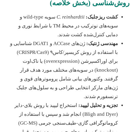
ش‌شناسی (بخش خلاصه)
کشت ریزجلبک:
C. reinhardtii
سویه wild-type و
سویه‌های نوترکیب در محیط TM با شرایط نوری و
دمایی کنترل‌شده کشت شدند.
مهندسی ژنتیک:
ژن‌های ACCase و DGAT1 شناسایی و
با استفاده از روش کریسپر/کاس۹ (CRISPR/Cas9)
برای اور‌اکسپرشن (overexpression) یا ناک‌اوت
(knockout) در سویه‌های مختلف مورد هدف قرار
گرفتند. وکتورهای بیانی شامل پروموترهای قوی و
ژن‌های مارکر انتخابی طراحی و به سلول‌های جلبک
ترنسفورم شدند.
تجزیه و تحلیل لیپید:
استخراج لیپید با روش بلای-دایر
(Bligh and Dyer) انجام شد و سپس با استفاده از
کروماتوگرافی گازی-طیف‌سنجی جرمی (GC-MS)
میزان و ترکیب اسیدهای چرب مورد سنجش قرار