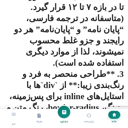
تا در بازه ۷ تا ۱۲ قرار گیرد.
(متاسفانه در ترجمه فارسی،
“پایان نامه” و “پایان‌نامه” هر دو
رایجند و جزو غلط محسوب
نمیشوند، لذا از موارد دیگری
استفاده شده است).
3. **طراحی منحصر به فرد و
رنگ‌بندی زیبا:** از `div`ها با
استایل‌های inline برای پس‌زمینه،
پدینگ، border-radius، رنگ متن و
سایه‌ها استفاده شده تا ظاهری
خانه
پایان‌نامه
مشاوره
تعرفه
منو