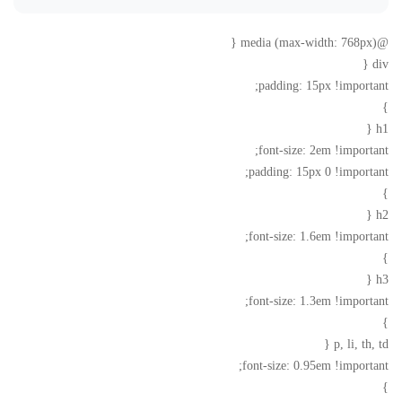
@media (max-width: 768px) {
div {
padding: 15px !important;
}
h1 {
font-size: 2em !important;
padding: 15px 0 !important;
}
h2 {
font-size: 1.6em !important;
}
h3 {
font-size: 1.3em !important;
}
p, li, th, td {
font-size: 0.95em !important;
}