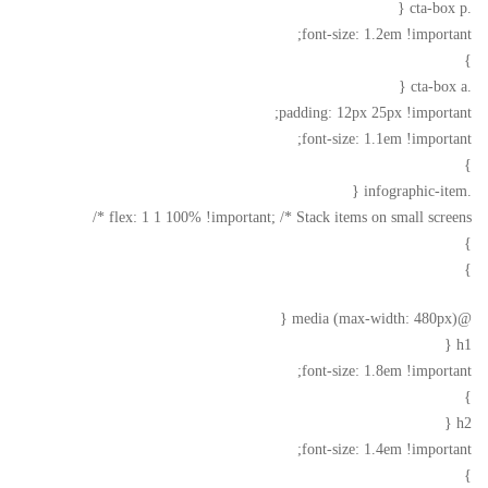
.cta-box p {
font-size: 1.2em !important;
}
.cta-box a {
padding: 12px 25px !important;
font-size: 1.1em !important;
}
.infographic-item {
flex: 1 1 100% !important; /* Stack items on small screens */
}
}
@media (max-width: 480px) {
h1 {
font-size: 1.8em !important;
}
h2 {
font-size: 1.4em !important;
}