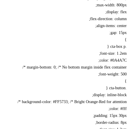
max-width: 800px;
display: flex;
flex-direction: column;
align-items: center;
gap: 15px;
}
.cta-box p {
font-size: 1.2em;
color: #0A4A7C;
margin-bottom: 0; /* No bottom margin inside flex container */
font-weight: 500;
}
.cta-button {
display: inline-block;
background-color: #FF5733; /* Bright Orange-Red for attention */
color: #fff;
padding: 15px 30px;
border-radius: 8px;