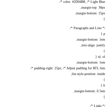
color: #2D94B8; /* Light Blue */
margin-top: 30px;
margin-bottom: 15px;
}
/* Paragraphs and Lists */
p {
margin-bottom: 1em;
text-align: justify;
}
ul, ol {
margin-bottom: 1em;
padding-right: 25px; /* Adjust padding for RTL lists */
list-style-position: inside;
}
li {
margin-bottom: 0.5em;
}
/* Links */