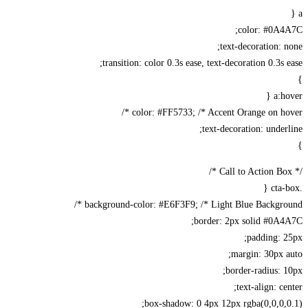
a {
color: #0A4A7C;
text-decoration: none;
transition: color 0.3s ease, text-decoration 0.3s ease;
}
a:hover {
color: #FF5733; /* Accent Orange on hover */
text-decoration: underline;
}
/* Call to Action Box */
.cta-box {
background-color: #E6F3F9; /* Light Blue Background */
border: 2px solid #0A4A7C;
padding: 25px;
margin: 30px auto;
border-radius: 10px;
text-align: center;
box-shadow: 0 4px 12px rgba(0,0,0,0.1);