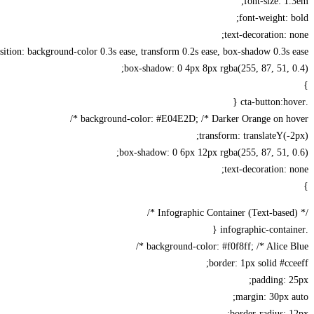
font-size: 1.3em;
font-weight: bold;
text-decoration: none;
nsition: background-color 0.3s ease, transform 0.2s ease, box-shadow 0.3s ease;
box-shadow: 0 4px 8px rgba(255, 87, 51, 0.4);
}
.cta-button:hover {
background-color: #E04E2D; /* Darker Orange on hover */
transform: translateY(-2px);
box-shadow: 0 6px 12px rgba(255, 87, 51, 0.6);
text-decoration: none;
}
/* Infographic Container (Text-based) */
.infographic-container {
background-color: #f0f8ff; /* Alice Blue */
border: 1px solid #cceeff;
padding: 25px;
margin: 30px auto;
border-radius: 12px;