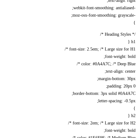
text-align: right;
-webkit-font-smoothing: antialiased;
-moz-osx-font-smoothing: grayscale;
}
/* Heading Styles */
h1 {
font-size: 2.5em; /* Large size for H1 */
font-weight: bold;
color: #0A4A7C; /* Deep Blue */
text-align: center;
margin-bottom: 30px;
padding: 20px 0;
border-bottom: 3px solid #0A4A7C;
letter-spacing: -0.5px;
}
h2 {
font-size: 2em; /* Large size for H2 */
font-weight: bold;
color: #1E6F9F; /* Medium Blue */