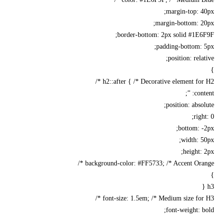
margin-top: 40px;
margin-bottom: 20px;
border-bottom: 2px solid #1E6F9F;
padding-bottom: 5px;
position: relative;
}
h2::after { /* Decorative element for H2 */
content: ”;
position: absolute;
right: 0;
bottom: -2px;
width: 50px;
height: 2px;
background-color: #FF5733; /* Accent Orange */
}
h3 {
font-size: 1.5em; /* Medium size for H3 */
font-weight: bold;