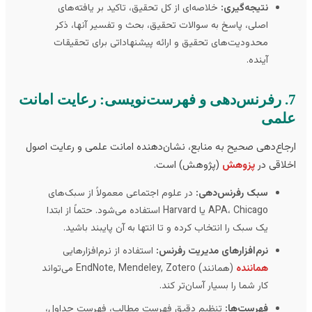
نتیجه‌گیری:
خلاصه‌ای از کل تحقیق، تاکید بر یافته‌های
اصلی، پاسخ به سوالات تحقیق، بحث و تفسیر آنها، ذکر
محدودیت‌های تحقیق و ارائه پیشنهاداتی برای تحقیقات
آینده.
7. رفرنس‌دهی و فهرست‌نویسی: رعایت امانت
لمی
جاع‌دهی صحیح به منابع، نشان‌دهنده امانت علمی و رعایت اصول
لاقی در
پزوهش
(پژوهش) است.
سبک رفرنس‌دهی:
در علوم اجتماعی معمولاً از سبک‌های
APA، Chicago یا Harvard استفاده می‌شود. حتماً از ابتدا
یک سبک را انتخاب کرده و تا انتها به آن پایبند باشید.
نرم‌افزارهای مدیریت رفرنس:
استفاده از نرم‌افزارهایی
هماننده
(همانند) EndNote, Mendeley, Zotero می‌تواند
کار شما را بسیار آسان‌تر کند.
فهرست‌ها:
تنظیم دقیق فهرست مطالب، فهرست جداول،