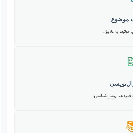
اصیل، قابل دفاع،

طرح مسئله، اهداف، ف
