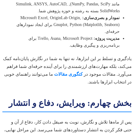
مانند NumPy, Pandas, SciPy), Simulink, ANSYS, AutoCAD,
SolidWorks بسته به رشته و حوزه پژوهش شما.
نمودار و بصری‌سازی:
Microsoft Excel, OriginLab Origin,
Gnuplot, Python (Matplotlib, Seaborn) برای ایجاد نمودارهای
حرفه‌ای.
مدیریت پروژه:
Trello, Asana, Microsoft Project برای
برنامه‌ریزی و پیگیری وظایف.
یری و تسلط بر این ابزارها، نه تنها به شما در نگارش پایان‌نامه کمک
ند، بلکه مهارت‌های ارزشمندی را برای آینده حرفه‌ای شما فراهم
ورد. مقالات موجود در
کتگوری مقالات
ما می‌توانند راهنمای خوبی
نتخاب ابزارها باشند.
ش چهارم: ویرایش، دفاع و انتشار
ز ماه‌ها تلاش و نگارش، نوبت به صیقل دادن کار، دفاع از آن و
فکر کردن به انتشار دستاوردهای شما می‌رسد. این مراحل نهایی،