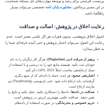
ست، فرصتی برای رشد و توسعه مهارت‌های حل مسئله شماست.
ین مسیر پرچالش،
مشاوره پایان نامه
تخصصی می‌تواند بسیار
شا باشد.
یت اخلاق در پژوهش: اصالت و صداقت
 اخلاق پژوهشی، ستون فقرات هر کار علمی معتبر است. عدم
ت این اصول می‌تواند اعتبار پژوهش و حتی آینده حرفه‌ای شما را
طر بیندازد.
پرهیز از سرقت ادبی (Plagiarism):
هرگز کار دیگران را به نام
خودتان ثبت نکنید. همیشه منابع خود را به درستی و با استفاده از
سبک ارجاع‌دهی مناسب (مثلاً APA, IEEE) ذکر کنید.
اعتباردهی صحیح:
هر ایده، جمله یا داده‌ای که از منبع دیگری
گرفته‌اید، باید ارجاع داده شود. حتی بازنویسی (Paraphrasing) نیز
نیازمند ارجاع است.
صداقت در داده‌ها:
داده‌ها را دستکاری نکنید، جعل نکنید و نتایج را
تغییر ندهید. صداقت علمی مهمترین ارزش در پژوهش است.
حریم خصوصی و محرمانگی:
در صورت استفاده از داده‌های