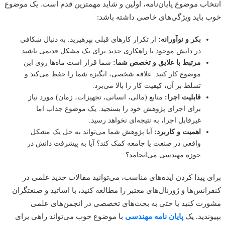
اب موضوع پایان‌نامه، اولین و شاید مهمترین قدم است. یک موضوع
باید ویژگی‌های خاصی داشته باشد:
بکر و نوآورانه:
از تکرار کارهای قبلی بپرهیزید. به دنبال شکافی
در دانش موجود یا راهکاری جدید برای یک مشکل قدیمی باشید.
مرتبط با علایق و تخصص شما:
شما قرار است ماه‌ها روی این
موضوع کار کنید. علاقه شخصی، انگیزه شما را حفظ می‌کند و
تسلط بر آن، کیفیت کار را بالا می‌برد.
قابلیت اجرا:
منابع (مالی، انسانی، تجهیزات، زمان) مورد نیاز
برای اجرای پژوهش خود را بسنجید. یک موضوع جذاب اما
غیرقابل اجرا، به نتیجه‌ای نخواهد رسید.
اهمیت و کاربرد:
آیا پژوهش شما می‌تواند به حل یک مشکل
واقعی در صنعت یا جامعه کمک کند؟ آیا به پیشرفت دانش در
حوزه مهندسی می‌انجامد؟
 پیدا کردن ایده‌های مناسب، می‌توانید مقالات جدید علمی در
انس‌ها و ژورنال‌های معتبر را مطالعه کنید، با اساتید و صنعتگران
ت کنید یا حتی به بحث‌های تخصصی در انجمن‌های علمی
ندید. یک
پایان نامه مهندسی
با موضوع خوب می‌تواند راهی برای