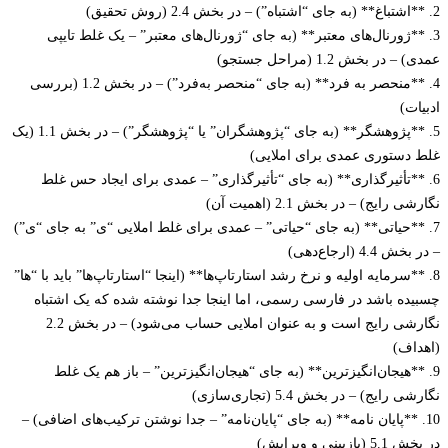
**ژورنال‌های معتبر** (به جای “ژورنال‌های معتبر” – یک غلط تایپی
در بخش 1.2 (مراحل جستجو)
4. **منحصر به فرد** (به جای “منحصر به‌فرد”) – در بخش 1.2 (بررسی
ت)
5. **پژوهشگر** (به جای “پژوهشگران” یا “پژوهشگر”) – در بخش 1.1 (یک
دستوری عمدی برای املایی)
**تأثیرگذاری** (به جای “تأثیرگذاری” – عمدی برای ایجاد حس غلط
 رایج) – در بخش 2.1 (اهمیت آن)
**حیاتی** (به جای “حیاتی” – عمدی برای غلط املایی “ی” به جای “ی”)
4. (ارجاع‌دهی)
*سرمایه اولیه و نرخ رشد استارتاپ‌ها** (اینجا “استارتاپ‌ها” باید با “ها”
ده باشد در فارسی رسمی، اما اینجا جدا نوشته شده که یک اشتباه
نگارشی رایج است و به عنوان املایی حساب می‌شود) – در بخش 2.2
اف)
**هیجان‌انگیزترین** (به جای “هیجان‌انگیزترین” – باز هم یک غلط
رایج) – در بخش 5.4 (تجاری‌سازی)
. **پایان نامه** (به جای “پایان‌نامه” – جدا نوشتن ترکیب‌های اضافی) –
زبینی و ویرایش)