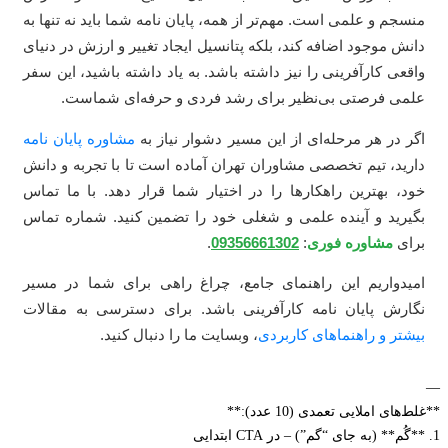
سجم و علمی است. مهم‌تر از همه، پایان نامه شما باید نه تنها به
نش موجود اضافه کند، بلکه پتانسیل ایجاد تغییر و ارزش در دنیای
قعی کارآفرینی را نیز داشته باشد. به یاد داشته باشید، این سفر
می فرصتی بی‌نظیر برای رشد فردی و حرفه‌ای شماست.
ر در هر مرحله‌ای از این مسیر دشوار نیاز به
مشاوره پایان نامه
رید، تیم تخصصی مشاوران تهران آماده است تا با تجربه و دانش
د، بهترین راهکارها را در اختیار شما قرار دهد. با ما تماس
یرید و آینده علمی و شغلی خود را تضمین کنید. شماره تماس
ای
مشاوره فوری
:
09356661302
.
یدواریم این راهنمای جامع، چراغ راهی برای شما در مسیر
ارش پایان نامه کارآفرینی باشد. برای دسترسی به مقالات
شتر و راهنماهای کاربردی
، وبسایت ما را دنبال کنید.
های املایی تعمدی (10 عدد):**