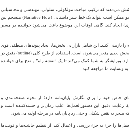
 پوشش می‌دهند که ترکیب مباحث مولکولی، سلولی، مهندسی و محاسباتی
می‌تواند منجر به عدم انسجام و گسستگی در فصول مختلف شود. دانشجو ممکن است نتواند یک خط سیر داستانی (Narrative Flow) منسجم بین
ری) ایجاد کند. گاهی اوقات این موضوع باعث می‌شود خواننده در مسیر
 را بازبینی کنید. این شامل بازآرایی بخش‌ها، ایجاد پیوندهای منطقی قوی
بین پاراگراف‌ها و فصول، و اطمینان از اینکه هر بخش به طور طبیعی به بخش بعدی منجر می‌شود، است. استفاده از طرح کلی (outline) دقیق در
. ویرایشگر به شما کمک می‌کند تا یک “نقشه راه” واضح برای خواننده
 به وبسایت ما مراجعه کنید.
 خاص خود را برای نگارش پایان‌نامه دارد؛ از نحوه صفحه‌بندی و
شماره‌گذاری گرفته تا سبک ارجاع‌دهی (مانند APA، Vancouver، IEEE). رعایت دقیق این دستورالعمل‌ها اغلب زمان‌بر و خسته‌کننده است و
که منجر به نقص شکلی و حتی رد پایان‌نامه در مرحله اولیه می‌شود.
مل‌ها را جزء به جزء بررسی و اعمال کند. از تنظیم حاشیه‌ها و فونت‌ها