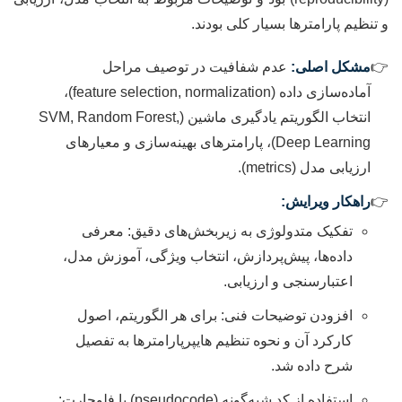
و تنظیم پارامترها بسیار کلی بودند.
مشکل اصلی:
عدم شفافیت در توصیف مراحل
آماده‌سازی داده (feature selection, normalization)،
انتخاب الگوریتم یادگیری ماشین (SVM, Random Forest,
Deep Learning)، پارامترهای بهینه‌سازی و معیارهای
ارزیابی مدل (metrics).
راهکار ویرایش:
تفکیک متدولوژی به زیربخش‌های دقیق: معرفی
داده‌ها، پیش‌پردازش، انتخاب ویژگی، آموزش مدل،
اعتبارسنجی و ارزیابی.
افزودن توضیحات فنی: برای هر الگوریتم، اصول
کارکرد آن و نحوه تنظیم هایپرپارامترها به تفصیل
شرح داده شد.
استفاده از کد شبه‌گونه (pseudocode) یا فلوچارت: