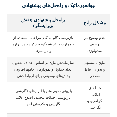
بیوانفورماتیک و راه‌حل‌های پیشنهادی
راه‌حل پیشنهادی (نقش
مشکل رایج
ویرایشگر)
عدم وضوح در
بازنویسی گام به گام مراحل، استفاده از
توصیف
فلوچارت یا کد شبه‌گونه، ذکر دقیق ابزارها
متدولوژی
و پارامترها.
نتایج نامنسجم
سازماندهی نتایج بر اساس اهداف تحقیق،
و بدون ارتباط
ایجاد جداول و نمودارهای جامع، افزودن
منطقی
بخش‌های توصیفی برای ارتباط دهی.
غلط‌های
بازبینی دقیق متن با ابزارهای نگارشی،
املایی،
بازنویسی جملات پیچیده، اصلاح علائم
گرامری و
نگارشی و یکدستی لحن.
نگارشی