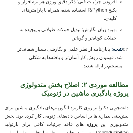
افزودن جزئیات فنی: ذکر دقیق ورژن هر نرم‌افزار و
پکیج R/Python استفاده شده، همراه با پارامترهای
کلیدی.
بهبود زبان نگارش: تبدیل جملات طولانی و پیچیده به
جملات کوتاه‌تر و گویاتر.
نتیجه:
پایان‌نامه از نظر علمی و نگارشی بسیار شفاف‌تر
شد، فهمیدن روش کار آسان‌تر و یافته‌ها به شکلی
منسجم‌تر ارائه شدند.
مطالعه موردی ۲: اصلاح بخش متدولوژی
پروژه یادگیری ماشین در ژنومیک
دانشجویی دکترا بر روی کاربرد الگوریتم‌های یادگیری ماشین برای
پیش‌بینی بیماری‌ها بر اساس داده‌های ژنومی کار کرده بود. بخش
متدولوژی این
پروژه های
فاقد جزئیات کافی برای بازتولید
(reproducibility) بود و توضیحات مربوط به انتخاب مدل، ارزیابی