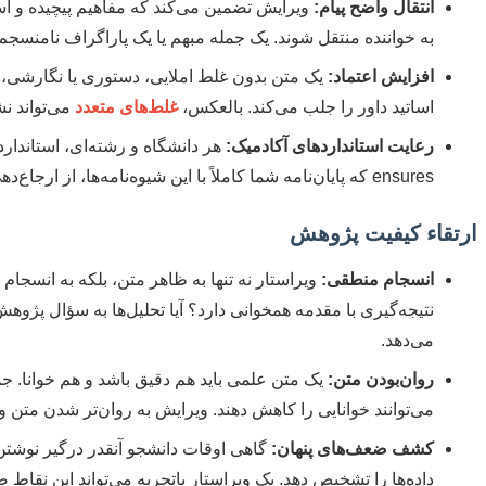
انتقال واضح پیام:
ویرایش تضمین می‌کند که مفاهیم پیچیده و اس
به خواننده منتقل شوند. یک جمله مبهم یا یک پاراگراف نامنسجم
افزایش اعتماد:
یک متن بدون غلط املایی، دستوری یا نگارشی، ن
اساتید داور را جلب می‌کند. بالعکس،
غلط‌های متعدد
می‌تواند نش
رعایت استانداردهای آکادمیک:
هر دانشگاه و رشته‌ای، استاندا
ensures که پایان‌نامه شما کاملاً با این شیوه‌نامه‌ها، از ارجاع‌دهی گرفته تا فرمت‌بندی، مطابقت داشته باشد.
ارتقاء کیفیت پژوهش
انسجام منطقی:
ویراستار نه تنها به ظاهر متن، بلکه به انسجام 
نتیجه‌گیری با مقدمه همخوانی دارد؟ آیا تحلیل‌ها به سؤال پژوه
می‌دهد.
روان‌بودن متن:
یک متن علمی باید هم دقیق باشد و هم خوانا. ج
می‌توانند خوانایی را کاهش دهند. ویرایش به روان‌تر شدن متن 
کشف ضعف‌های پنهان:
گاهی اوقات دانشجو آنقدر درگیر نوشتن 
داده‌ها را تشخیص دهد. یک ویراستار باتجربه می‌تواند این نقاط 