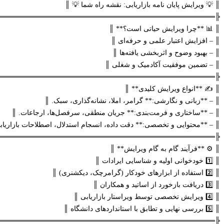
║ 💡 ویرایش پایان نامه بازاریابی: نقشه راه شما 💡 ║
═══════════════════════════════════════════╣
║ 📊 **چرا ویرایش حیاتی است؟** ║
║ – افزایش اعتبار علمی و حرفه‌ای ║
║ – بهبود وضوح و اثربخشی یافته‌ها ║
║ – تضمین موفقیت آکادمیک و شغلی ║
═══════════════════════════════════════════╣
║ ✍️ **انواع ویرایش کلیدی** ║
║ – **زبانی و نگارشی:** گرامر، املا، نشانه‌گذاری، سبک. ║
║ – **ساختاری و فرمت‌بندی:** جریان منطقی، سرفصل‌ها، ارجاعات. ║
║ – **محتوایی و تخصصی:** دقت داده، انسجام استدلال، اصطلاحات بازاریاب
═══════════════════════════════════════════╣
║ ⚙️ **فرآیند گام به گام ویرایش** ║
║ 1️⃣ خودخوانی اولیه و شناسایی ایرادات ║
║ 2️⃣ استفاده از ابزارهای خودکار (گرامرچک، دیکشنری) ║
║ 3️⃣ دریافت بازخورد از اساتید و همکاران ║
║ 4️⃣ ویرایش تخصصی توسط ویراستار بازاریابی ║
║ 5️⃣ بررسی نهایی و تطابق با استانداردهای دانشگاه ║
═══════════════════════════════════════════╣