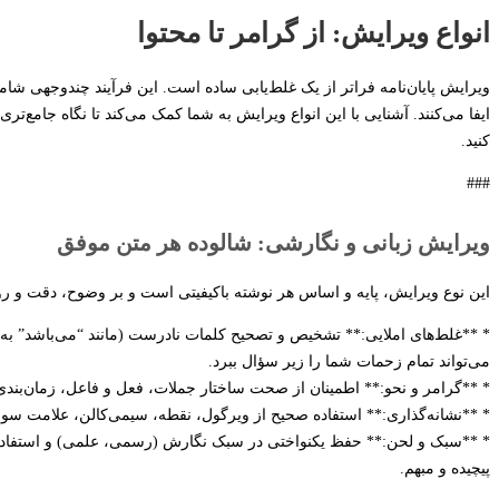
انواع ویرایش: از گرامر تا محتوا
ویرایش پایان‌نامه فراتر از یک غلط‌یابی ساده است. این فرآیند چندوجهی شا
ایفا می‌کنند. آشنایی با این انواع ویرایش به شما کمک می‌کند تا نگاه جامع‌تری
کنید.
###
ویرایش زبانی و نگارشی: شالوده هر متن موفق
این نوع ویرایش، پایه و اساس هر نوشته باکیفیتی است و بر وضوح، دقت و ر
* **غلط‌های املایی:** تشخیص و تصحیح کلمات نادرست (مانند “می‌باشد” به
می‌تواند تمام زحمات شما را زیر سؤال ببرد.
* **گرامر و نحو:** اطمینان از صحت ساختار جملات، فعل و فاعل، زمان‌بندی و
* **نشانه‌گذاری:** استفاده صحیح از ویرگول، نقطه، سیمی‌کالن، علامت سوال 
* **سبک و لحن:** حفظ یکنواختی در سبک نگارش (رسمی، علمی) و استفاده ا
پیچیده و مبهم.