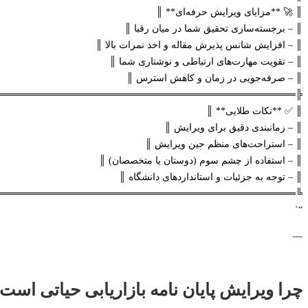
║ 🚀 **مزایای ویرایش حرفه‌ای** ║
║ – برجسته‌سازی تحقیق شما در میان رقبا ║
║ – افزایش شانس پذیرش مقاله و اخذ نمرات بالا ║
║ – تقویت مهارت‌های ارتباطی و نوشتاری شما ║
║ – صرفه‌جویی در زمان و کاهش استرس ║
═══════════════════════════════════════════╣
║ ✅ **نکات طلایی** ║
║ – زمانبندی دقیق برای ویرایش ║
║ – استراحت‌های منظم حین ویرایش ║
║ – استفاده از چشم سوم (دوستان یا متخصصان) ║
║ – توجه به جزئیات و استانداردهای دانشگاه ║
═══════════════════════════════════════════╝
“`
—
چرا ویرایش پایان نامه بازاریابی حیاتی است