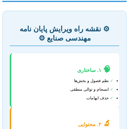
⚙️ نقشه راه ویرایش پایان نامه
مهندسی صنایع ⚙️
🧠
۱. ساختاری
✓
نظم فصول و بخش‌ها
✓
انسجام و توالی منطقی
✓
حذف ابهامات
🔬
۲. محتوایی