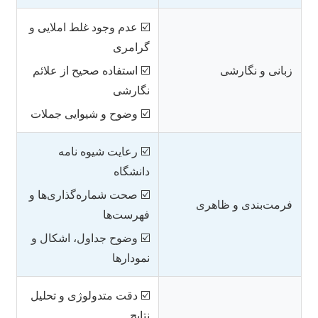
☑️ عدم وجود غلط املایی و
گرامری
زبانی و نگارشی
☑️ استفاده صحیح از علائم
نگارشی
☑️ وضوح و شیوایی جملات
☑️ رعایت شیوه نامه
دانشگاه
☑️ صحت شماره‌گذاری‌ها و
فرمت‌بندی و ظاهری
فهرست‌ها
☑️ وضوح جداول، اشکال و
نمودارها
☑️ دقت متدولوژی و تحلیل
نتایج