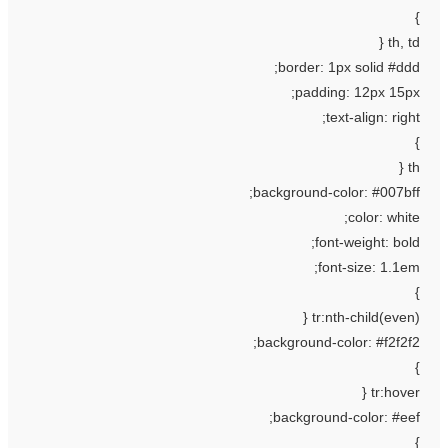
th, td 
border: 1px solid #ddd
padding: 12px 15px
text-align: right
th
background-color: #007bff
color: white
font-weight: bold
font-size: 1.1em
tr:nth-child(even) 
background-color: #f2f2f2
tr:hover 
background-color: #eef