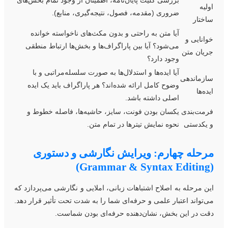
بررسی کلیت پایان‌نامه، اطمینان از وجود تمام بخش‌های
ولیه
ضروری (مقدمه، فصول، نتیجه‌گیری، منابع).
اختار
آیا متن به راحتی و بدون مکث‌های ناخواسته خوانده
وانایی و
می‌شود؟ آیا بین پاراگراف‌ها و بخش‌ها ارتباط منطقی
ریان متن
وجود دارد؟
آیا ایده‌ها و استدلال‌ها به صورت سلسله‌مراتبی و با
ازماندهی
وضوح کامل ارائه شده‌اند؟ هر پاراگراف باید یک ایده
یده‌ها
اصلی داشته باشد.
رمت‌بندی
یکسان بودن فونت، سایز، حاشیه‌ها، فاصله خطوط و
 یکدستی
نحوه نمایش تیترها در تمام متن.
رحله چهارم: ویرایش نگارشی و دستوری
(Grammar & 
ین مرحله به اصلاح اشتباهات زبانی، املایی و نگارشی می‌پردازد که
ی‌تواند اعتبار علمی و حرفه‌ای شما را به شدت تحت تأثیر قرار دهد.
قت در این بخش، نشان‌دهنده حرفه‌ای بودن شماست.