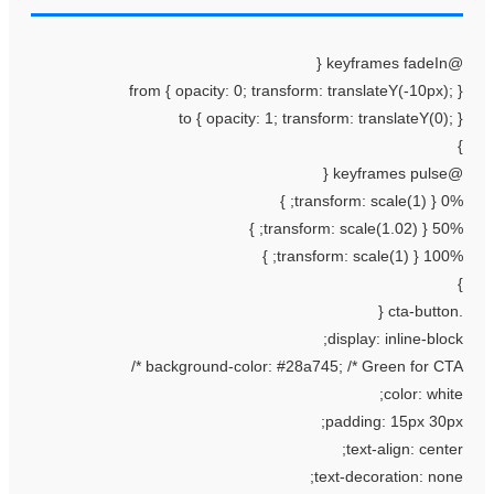
@keyframes fa
from { opacity: 0; transform: translateY(-10px); 
to { opacity: 1; transform: translateY(0); 
@keyframes p
0% { transform: scale
50% { transform: scale(1.0
100% { transform: scale(1
display: inline-block
background-color: #28a745; /* Green for CTA *
color: white
padding: 15px 30px
text-align: center
text-decoration: none