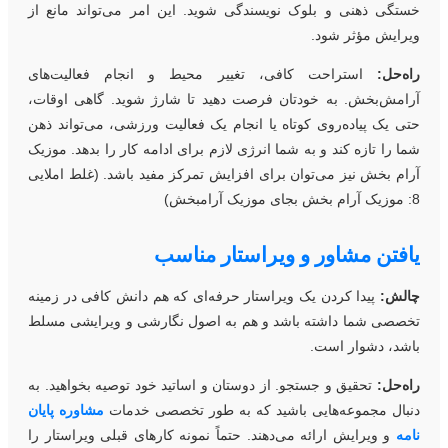
ستگی ذهنی و بلوک نویسندگی شوید. این امر می‌تواند مانع از
یرایش مؤثر شود.
اه‌حل:
استراحت کافی، تغییر محیط و انجام فعالیت‌های
رامش‌بخش. به خودتان فرصت دهید تا شارژ شوید. گاهی اوقات،
تی یک پیاده‌روی کوتاه یا انجام یک فعالیت ورزشی، می‌تواند ذهن
ما را تازه کند و به شما انرژی لازم برای ادامه کار را بدهد. موزیک
رام بخش نیز می‌توان برای افزایش تمرکز مفید باشد. (غلط املایی
جای موزیک آرامبخش)
افتن مشاور و ویراستار مناسب
الش:
پیدا کردن یک ویراستار حرفه‌ای که هم دانش کافی در زمینه
خصصی شما داشته باشد و هم به اصول نگارشی و ویرایشی مسلط
اشد، دشوار است.
اه‌حل:
تحقیق و جستجو. از دوستان و اساتید خود توصیه بخواهید. به
نبال مجموعه‌هایی باشید که به طور تخصصی خدمات
مشاوره پایان
امه
و ویرایش ارائه می‌دهند. حتماً نمونه کارهای قبلی ویراستار را