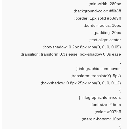
min-width: 280px
background-color: #f0f8ff
border: 1px solid #b3d9ff
border-radius: 10px
padding: 20px
text-align: center
box-shadow: 0 2px 8px rgba(0, 0, 0, 0.05)
transition: transform 0.3s ease, box-shadow 0.3s ease
transform: translateY(-5px)
box-shadow: 0 8px 25px rgba(0, 0, 0, 0.12)
font-size: 2.5em
color: #007bff
margin-bottom: 10px