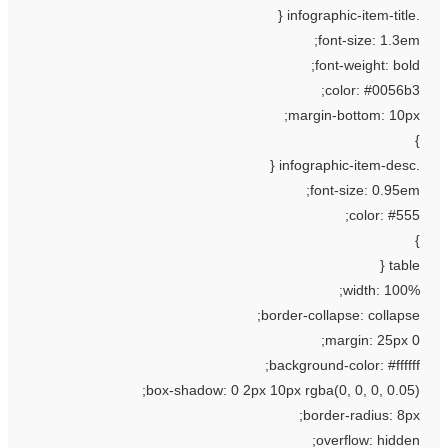
font-size: 1.3em
font-weight: bold
color: #0056b3
margin-bottom: 10px
font-size: 0.95em
color: #555
table 
width: 100%
border-collapse: collapse
margin: 25px 0
background-color: #ffffff
box-shadow: 0 2px 10px rgba(0, 0, 0, 0.05)
border-radius: 8px
overflow: hidden