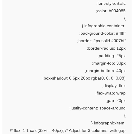
font-style: italic
color: #004085
background-color: #ffffff
border: 2px solid #007bff
border-radius: 12px
padding: 25px
margin-top: 30px
margin-bottom: 40px
box-shadow: 0 6px 20px rgba(0, 0, 0, 0.08)
display: flex
flex-wrap: wrap
gap: 20px
justify-content: space-around
flex: 1 1 calc(33% – 40px); /* Adjust for 3 columns, with gap *