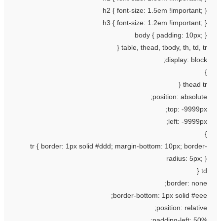
h2 { font-size: 1.5em !important; 
h3 { font-size: 1.2em !important; 
body { padding: 10px; 
table, thead, tbody, th, td, tr 
display: block
thead tr 
position: absolute
top: -9999px
left: -9999px
tr { border: 1px solid #ddd; margin-bottom: 10px; border
radius: 5px; 
td
border: none
border-bottom: 1px solid #eee
position: relative
padding-left: 50%