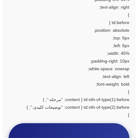
text-align: right
td:before 
position: absolute
top: 6px
left: 6px
width: 45%
padding-right: 10px
white-space: nowrap
text-align: left
font-weight: bold
td:nth-of-type(1):before { conte: “مرحله:”; }
td:nth-of-type(2):before { conte: “توضیحات کلیدی:”; }