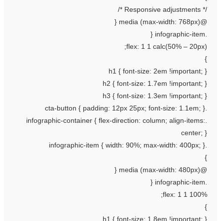
/* Responsive adjus
@media (max-width: 
flex: 1 1 calc(50% – 20px)
h1 { font-size: 2em !important; 
h2 { font-size: 1.7em !important; 
h3 { font-size: 1.3em !important; 
.infographic-container { flex-direction: column; align-items:
center; 
@media (max-width: 
flex: 1 1 100%
h1 { font-size: 1.8em !important; 