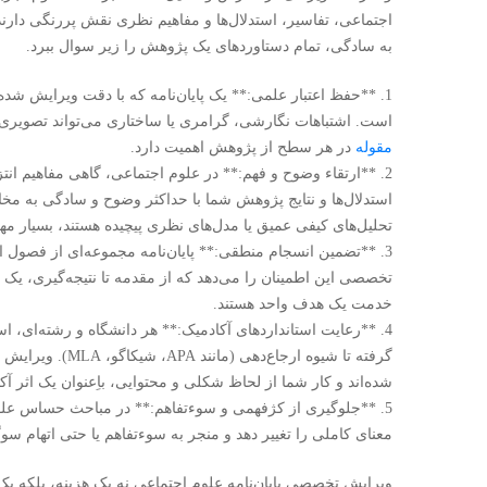
اجتماعی، تفاسیر، استدلال‌ها و مفاهیم نظری نقش پررنگی دارند
به سادگی، تمام دستاوردهای یک پژوهش را زیر سوال ببرد.
1. **حفظ اعتبار علمی:** یک پایان‌نامه که با دقت ویرایش شده 
است. اشتباهات نگارشی، گرامری یا ساختاری می‌تواند تصویری غی
مقوله
در هر سطح از پژوهش اهمیت دارد.
2. **ارتقاء وضوح و فهم:** در علوم اجتماعی، گاهی مفاهیم انت
استدلال‌ها و نتایج پژوهش شما با حداکثر وضوح و سادگی به مخاط
تحلیل‌های کیفی عمیق یا مدل‌های نظری پیچیده هستند، بسیار م
3. **تضمین انسجام منطقی:** پایان‌نامه مجموعه‌ای از فصول 
تخصصی این اطمینان را می‌دهد که از مقدمه تا نتیجه‌گیری، 
خدمت یک هدف واحد هستند.
4. **رعایت استانداردهای آکادمیک:** هر دانشگاه و رشته‌ای، اس
گرفته تا شیوه ارج
شده‌اند و کار شما از لحاظ شکلی و محتوایی، باِعنوان یک اثر آک
5. **جلوگیری از کژفهمی و سوءتفاهم:** در مباحث حساس علوم 
معنای کاملی را تغییر دهد و منجر به سوءتفاهم یا حتی اتهام 
ویرایش تخصصی پایان‌نامه علوم اجتماعی نه یک هزینه، بلکه یک