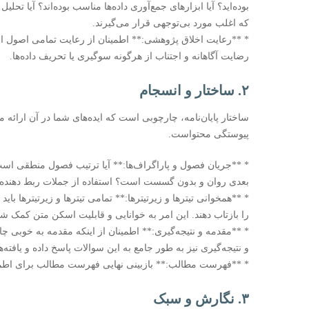
بوده‌اید؟ آیا ابزارهای جمع‌آوری داده‌ها مناسب بوده‌اند؟ آیا تحل
که اغلب مورد بی‌توجهی قرار می‌گیرند.
* **رعایت اخلاق پژوهشی:** اطمینان از رعایت تمامی اصول ا
رضایت آگاهانه و اجتناب از هرگونه سوگیری یا تحریف داده‌ها.
۲. ساختار و انسجام
ساختار پایان‌نامه، چارچوبی است که ایده‌های شما در آن ارائه
پیوستگی محتواست.
* **جریان فصول و پاراگراف‌ها:** آیا ترتیب فصول منطقی است؟ 
بعدی روان و بدون گسست است؟ استفاده از جملات ربط دهنده و پ
* **همخوانی تیترها و زیرتیترها:** تمامی تیترها و زیرتیترها 
را بازتاب دهند. این امر به خوانایی و قابلیت اسکن متن کمک شا
* **مقدمه و نتیجه‌گیری:** اطمینان از اینکه مقدمه به خوبی
و نتیجه‌گیری نیز به طور جامع به این سوالات پاسخ داده و یافته
* **فهرست مطالب:** بازبینی نهایی فهرست مطالب برای اطمین
۳. نگارش و سبک