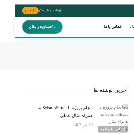
آنلاین و پاسخگو
تضمینی
ا
تماس با ما
مشاوره رایگان
آخرین نوشته ها
انجام پروژه با SeismoStruct به
همراه مثال عملی
30 تیر 1405
انجام پایان نامه