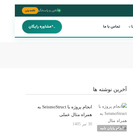
آنلاین و پاسخگو
تضمینی
ا
تماس با ما
مشاوره رایگان
آخرین نوشته ها
انجام پروژه با SeismoStruct به
همراه مثال عملی
30 تیر 1405
انجام پایان نامه