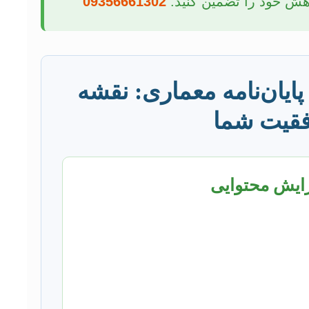
وهش خود را تضمین کنید:
09356661302
ایان‌نامه معماری: نقشه
فقیت شما