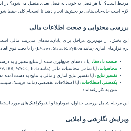
مرتبط است؟ آیا هر فصل به خوبی به فصل بعدی متصل می‌شود؟ در این م
لازم است جابه‌جایی‌هایی در بخش‌ها انجام دهید تا انسجام کلی حفظ شود
بررسی محتوایی و صحت اطلاعات مالی
این بخش، از مهم‌ترین مراحل برای پایان‌نامه‌های مدیریت مالی است
نرم‌افزارهای آماری (مانند EViews, Stata, R, Python) را با دقت فوق‌العاده‌ای بازبینی کنید.
صحت داده‌ها:
آیا داده‌های جمع‌آوری شده از منابع معتبر و به درست
محاسبات:
آیا تمامی محاسبات مالی (مانند NPV, IRR, WACC, Beta) به درستی انجام شده‌اند؟
تفسیر نتایج:
آیا تفسیر نتایج آماری و مالی با نتایج به دست آمده
یکدستی اصطلاحات:
آیا اصطلاحات تخصصی (مانند «ریسک سیستما
متن به کار رفته‌اند؟
این مرحله شامل بررسی جداول، نمودارها و اینفوگرافیک‌های مورد استفا
ویرایش نگارشی و املایی