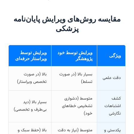
مقایسه روش‌های ویرایش پایان‌نامه
پزشکی
ویرایش توسط خود
ویرایش توسط
ویژگی
پژوهشگر
ویراستار حرفه‌ای
بسیار بالا (در صورت
بالا (در صورت
دقت علمی
تسلط)
تخصص ویراستار)
کشف
متوسط (دشواری
بسیار بالا (دید
اشتباهات
تشخیص خطاهای
بی‌طرف و تخصصی)
نگارشی
خود)
یکدستی و
متوسط (نیاز به دقت
بالا (حفظ سبک و