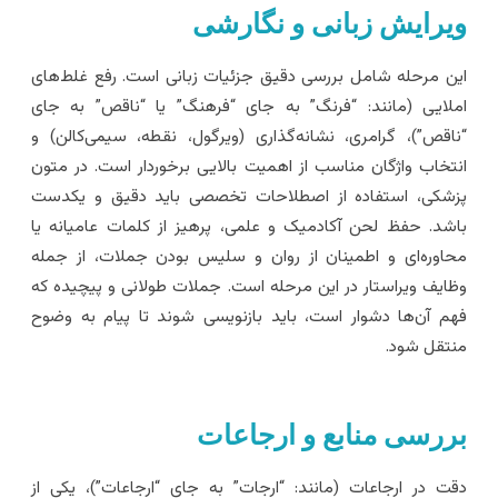
یرایش زبانی و نگارشی
ین مرحله شامل بررسی دقیق جزئیات زبانی است. رفع غلط‌های
ملایی (مانند: “فرنگ” به جای “فرهنگ” یا “ناقص” به جای
ناقص”)، گرامری، نشانه‌گذاری (ویرگول، نقطه، سیمی‌کالن) و
نتخاب واژگان مناسب از اهمیت بالایی برخوردار است. در متون
زشکی، استفاده از اصطلاحات تخصصی باید دقیق و یکدست
اشد. حفظ لحن آکادمیک و علمی، پرهیز از کلمات عامیانه یا
حاوره‌ای و اطمینان از روان و سلیس بودن جملات، از جمله
ظایف ویراستار در این مرحله است. جملات طولانی و پیچیده که
هم آن‌ها دشوار است، باید بازنویسی شوند تا پیام به وضوح
نتقل شود.
ررسی منابع و ارجاعات
قت در ارجاعات (مانند: “ارجات” به جای “ارجاعات”)، یکی از