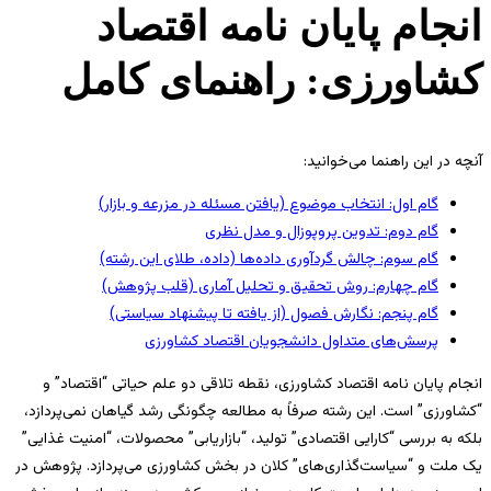
انجام پایان نامه اقتصاد
کشاورزی: راهنمای کامل
آنچه در این راهنما می‌خوانید:
گام اول: انتخاب موضوع (یافتن مسئله در مزرعه و بازار)
گام دوم: تدوین پروپوزال و مدل نظری
گام سوم: چالش گردآوری داده‌ها (داده، طلای این رشته)
گام چهارم: روش تحقیق و تحلیل آماری (قلب پژوهش)
گام پنجم: نگارش فصول (از یافته تا پیشنهاد سیاستی)
پرسش‌های متداول دانشجویان اقتصاد کشاورزی
انجام پایان نامه اقتصاد کشاورزی، نقطه تلاقی دو علم حیاتی “اقتصاد” و
“کشاورزی” است. این رشته صرفاً به مطالعه چگونگی رشد گیاهان نمی‌پردازد،
بلکه به بررسی “کارایی اقتصادی” تولید، “بازاریابی” محصولات، “امنیت غذایی”
یک ملت و “سیاست‌گذاری‌های” کلان در بخش کشاورزی می‌پردازد. پژوهش در