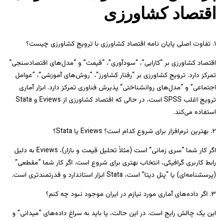
اقتصاد کشاورزی
۱. تفاوت اصلی پایان نامه اقتصاد کشاورزی با ترویج کشاورزی چیست؟
اقتصاد کشاورزی بر “کارایی”، “سودآوری”، “قیمت” و “مدل‌های اقتصادسنجی”
تمرکز دارد. ترویج کشاورزی بر “رفتار کشاورز”، “روش‌های آموزشی”، “عوامل
اجتماعی” و “مدل‌های روانشناختی” پذیرش فناوری تمرکز دارد. ابزار آماری
ترویج اغلب SPSS است، در حالی که اقتصاد کشاورزی از Eviews و Stata
استفاده می‌کند.
۲. بهترین نرم‌افزار برای شروع کدام است؟ Eviews یا Stata؟
اگر کار شما “سری زمانی” است (مثلاً تحلیل قیمت و بازار)، Eviews به دلیل
رابط کاربری گرافیکی، انتخاب بهتری برای شروع است. اگر کار شما “مقطعی”
(پرسشنامه‌ای) یا “پنل دیتا” است، Stata ابزار استاندارد و قدرتمندتری است.
۳. اگر داده‌های آماری مورد نیازم در ایران موجود نبود چه کنم؟
این یک چالش رایج است. در این حالت، یا باید به سراغ داده‌های “میدانی” و