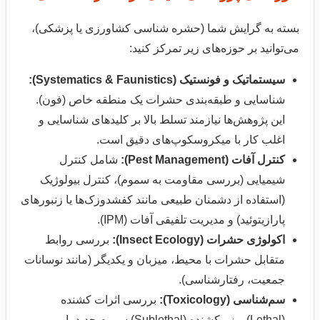
بسته به گرایش شما (حشره شناسی کشاورزی یا پزشکی)،
می‌توانید بر حوزه‌های زیر تمرکز کنید:
سیستماتیک و فونستیک (Systematics & Faunistics):
شناسایی و طبقه‌بندی حشرات یک منطقه خاص (فون).
این پژوهش‌ها نیازمند تسلط بالا بر کلیدهای شناسایی و
اغلب کار با میکروسکوپ‌های دقیق است.
کنترل آفات (Pest Management):
شامل کنترل
شیمیایی (بررسی مقاومت به سموم)، کنترل بیولوژیک
(استفاده از دشمنان طبیعی مانند کفشدوزک‌ها یا زنبورهای
پارازیتوئید) و مدیریت تلفیقی آفات (IPM).
اکولوژی حشرات (Insect Ecology):
بررسی روابط
متقابل حشرات با محیط، میزبان و یکدیگر (مانند نوسانات
جمعیت، رفتارشناسی).
سم‌شناسی (Toxicology):
بررسی اثرات کشنده
(Lethal) و زیرکشنده (Sublethal) سموم جدید یا