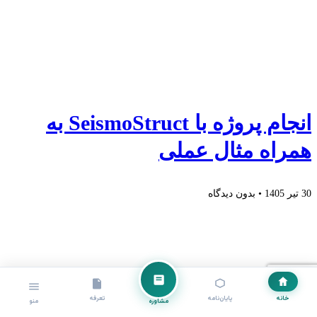
انجام پروژه با SeismoStruct به
همراه مثال عملی
30 تیر 1405
بدون دیدگاه
خانه
پایان‌نامه
تعرفه
مشاوره
منو