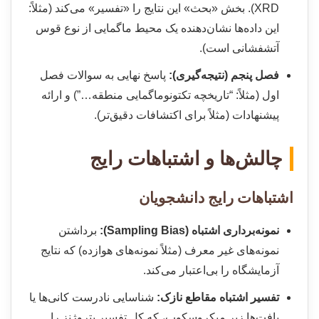
XRD). بخش «بحث» این نتایج را «تفسیر» می‌کند (مثلاً:
این داده‌ها نشان‌دهنده یک محیط ماگمایی از نوع قوس
آتشفشانی است).
فصل پنجم (نتیجه‌گیری):
پاسخ نهایی به سوالات فصل
اول (مثلاً: “تاریخچه تکتونوماگمایی منطقه…”) و ارائه
پیشنهادات (مثلاً برای اکتشافات دقیق‌تر).
چالش‌ها و اشتباهات رایج
اشتباهات رایج دانشجویان
نمونه‌برداری اشتباه (Sampling Bias):
برداشتن
نمونه‌های غیر معرف (مثلاً نمونه‌های هوازده) که نتایج
آزمایشگاه را بی‌اعتبار می‌کند.
تفسیر اشتباه مقاطع نازک:
شناسایی نادرست کانی‌ها یا
بافت‌ها زیر میکروسکوپ، که کل تفسیر پتروژنز را