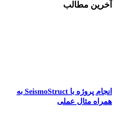
آخرین مطالب
انجام پروژه با SeismoStruct به
همراه مثال عملی