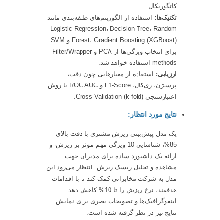
کاتگوریکال.
تکنیک‌ها:
استفاده از الگوریتم‌های طبقه‌بندی مانند
Logistic Regression، Decision Tree، Random
Forest، Gradient Boosting (XGBoost) و SVM.
برای انتخاب ویژگی‌ها از PCA و Filter/Wrapper
methods استفاده خواهد شد.
ارزیابی:
استفاده از معیارهایی چون دقت،
پرسیژن، ری‌کال، F1-Score و ROC AUC با روش
اعتبارسنجی Cross-Validation (k-fold).
نتایج مورد انتظار:
یک مدل پیش‌بینی ریزش مشتری با دقت بالای
85%، شناسایی 10 ویژگی مهم موثر بر ریزش، و
ارائه یک داشبورد ساده برای مدیران جهت
مشاهده و تحلیل ریسک ریزش. انتظار می‌رود این
مدل به شرکت مخابراتی کمک کند تا با اقدامات
هدفمند، نرخ ریزش را تا 10% کاهش دهد.
اینفوگرافیک‌ها و تضویحات بصری برای نمایش
نتایج نیز در نظر گرفته شده است.