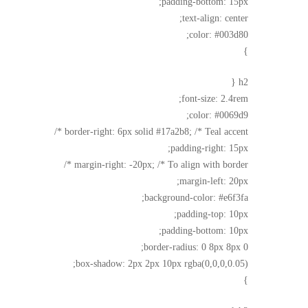
padding-bottom: 15px;
text-align: center;
color: #003d80;
}
h2 {
font-size: 2.4rem;
color: #0069d9;
border-right: 6px solid #17a2b8; /* Teal accent */
padding-right: 15px;
margin-right: -20px; /* To align with border */
margin-left: 20px;
background-color: #e6f3fa;
padding-top: 10px;
padding-bottom: 10px;
border-radius: 0 8px 8px 0;
box-shadow: 2px 2px 10px rgba(0,0,0,0.05);
}