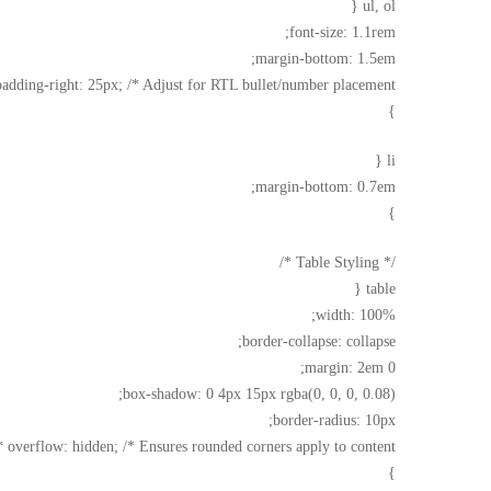
ul, ol {
font-size: 1.1rem;
margin-bottom: 1.5em;
padding-right: 25px; /* Adjust for RTL bullet/number placement */
}
li {
margin-bottom: 0.7em;
}
/* Table Styling */
table {
width: 100%;
border-collapse: collapse;
margin: 2em 0;
box-shadow: 0 4px 15px rgba(0, 0, 0, 0.08);
border-radius: 10px;
overflow: hidden; /* Ensures rounded corners apply to content */
}