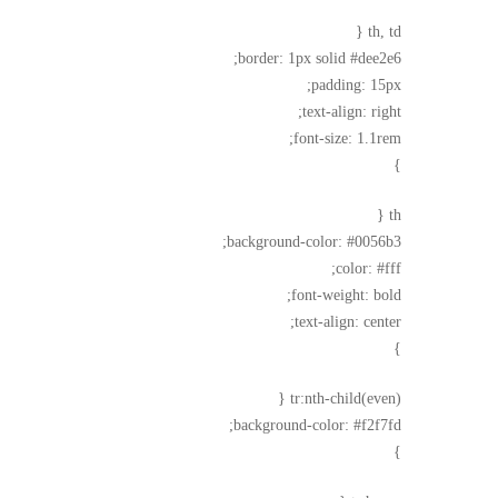
th, td {
border: 1px solid #dee2e6;
padding: 15px;
text-align: right;
font-size: 1.1rem;
}
th {
background-color: #0056b3;
color: #fff;
font-weight: bold;
text-align: center;
}
tr:nth-child(even) {
background-color: #f2f7fd;
}