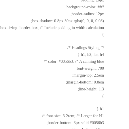
padding: 20px;
background-color: #fff;
border-radius: 12px;
box-shadow: 0 8px 30px rgba(0, 0, 0, 0.08);
box-sizing: border-box; /* Include padding in width calculation */
}
/* Headings Styling */
h1, h2, h3, h4 {
color: #0056b3; /* A calming blue */
font-weight: 700;
margin-top: 2.5em;
margin-bottom: 0.8em;
line-height: 1.3;
}
h1 {
font-size: 3.2rem; /* Larger for H1 */
border-bottom: 3px solid #0056b3;