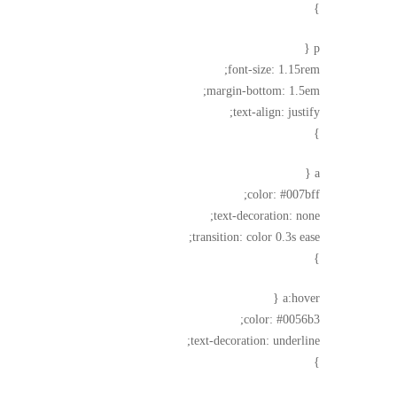
}
p {
font-size: 1.15rem;
margin-bottom: 1.5em;
text-align: justify;
}
a {
color: #007bff;
text-decoration: none;
transition: color 0.3s ease;
}
a:hover {
color: #0056b3;
text-decoration: underline;
}