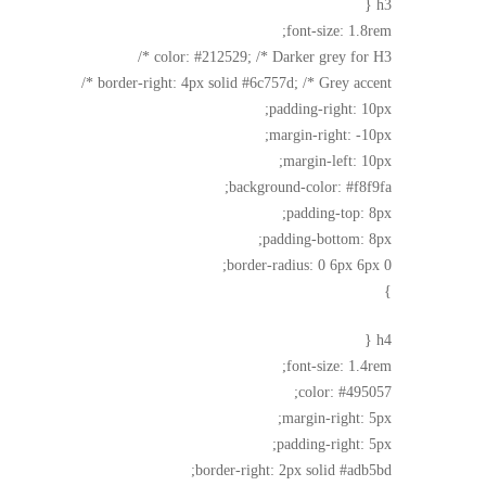
h3 {
font-size: 1.8rem;
color: #212529; /* Darker grey for H3 */
border-right: 4px solid #6c757d; /* Grey accent */
padding-right: 10px;
margin-right: -10px;
margin-left: 10px;
background-color: #f8f9fa;
padding-top: 8px;
padding-bottom: 8px;
border-radius: 0 6px 6px 0;
}
h4 {
font-size: 1.4rem;
color: #495057;
margin-right: 5px;
padding-right: 5px;
border-right: 2px solid #adb5bd;