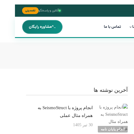
آنلاین و پاسخگو
تضمینی
ا
تماس با ما
مشاوره رایگان
آخرین نوشته ها
انجام پروژه با SeismoStruct به
همراه مثال عملی
30 تیر 1405
انجام پایان نامه