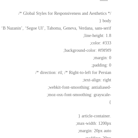
/* Global Styles for Responsiveness and Aesthetics */
body {
: ‘B Nazanin’, ‘Segoe UI’, Tahoma, Geneva, Verdana, sans-serif;
line-height: 1.8;
color: #333;
background-color: #f9f9f9;
margin: 0;
padding: 0;
direction: rtl; /* Right-to-left for Persian */
text-align: right;
-webkit-font-smoothing: antialiased;
-moz-osx-font-smoothing: grayscale;
}
.article-container {
max-width: 1200px;
margin: 20px auto;