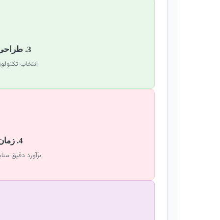
3. طراحی معماری راهکار
انتخاب تکنولوژی، ETL و ساختا
4. زمان‌بندی و بودجه
برآورد دقیق منا