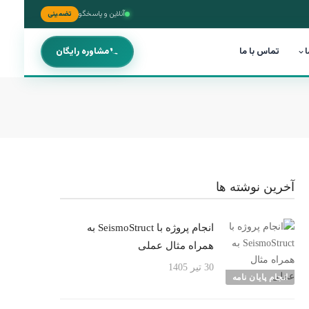
آنلاین و پاسخگو
تضمینی
ا
تماس با ما
مشاوره رایگان
آخرین نوشته ها
انجام پروژه با SeismoStruct به
همراه مثال عملی
30 تیر 1405
انجام پایان نامه