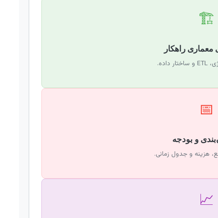
🏗️
ر داده.
📅
بع، هزینه و جدول زمانی.
📈