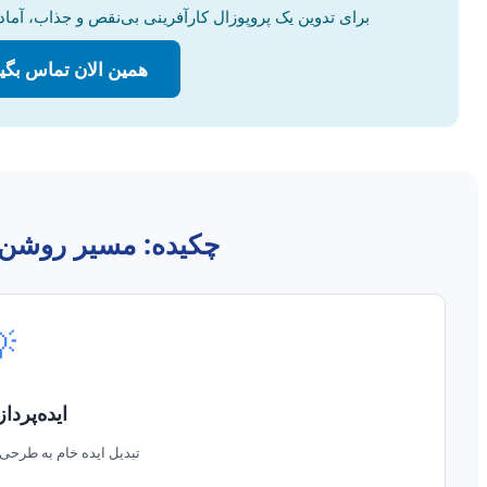
وین یک پروپوزال کارآفرینی بی‌نقص و جذاب، آماده‌اید؟ با
لان تماس بگیرید: 09356661302
پروپوزال کارآفرینی

زی تا اجرا
اختاریافته و قابل ارائه.