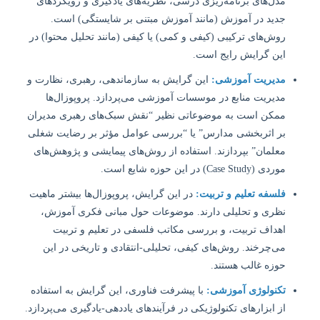
مدل‌های برنامه‌ریزی درسی، نظریه‌های یادگیری و رویکردهای
جدید در آموزش (مانند آموزش مبتنی بر شایستگی) است.
روش‌های ترکیبی (کیفی و کمی) یا کیفی (مانند تحلیل محتوا) در
این گرایش رایج است.
مدیریت آموزشی:
این گرایش به سازماندهی، رهبری، نظارت و
مدیریت منابع در موسسات آموزشی می‌پردازد. پروپوزال‌ها
ممکن است به موضوعاتی نظیر “نقش سبک‌های رهبری مدیران
بر اثربخشی مدارس” یا “بررسی عوامل مؤثر بر رضایت شغلی
معلمان” بپردازند. استفاده از روش‌های پیمایشی و پژوهش‌های
موردی (Case Study) در این حوزه شایع است.
فلسفه تعلیم و تربیت:
در این گرایش، پروپوزال‌ها بیشتر ماهیت
نظری و تحلیلی دارند. موضوعات حول مبانی فکری آموزش،
اهداف تربیت، و بررسی مکاتب فلسفی در تعلیم و تربیت
می‌چرخند. روش‌های کیفی، تحلیلی-انتقادی و تاریخی در این
حوزه غالب هستند.
تکنولوژی آموزشی:
با پیشرفت فناوری، این گرایش به استفاده
از ابزارهای تکنولوژیکی در فرآیندهای یاددهی-یادگیری می‌پردازد.