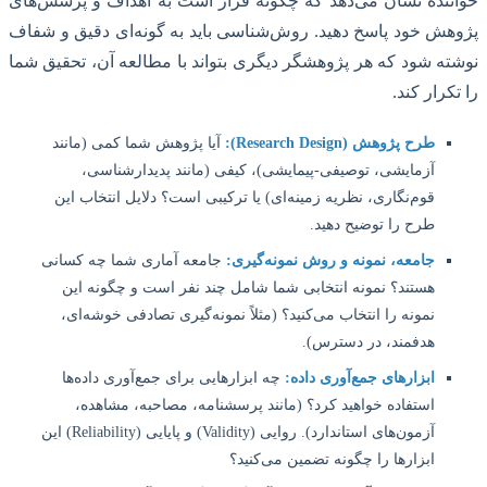
نده نشان می‌دهد که چگونه قرار است به اهداف و پرسش‌های
ش خود پاسخ دهید. روش‌شناسی باید به گونه‌ای دقیق و شفاف
ه شود که هر پژوهشگر دیگری بتواند با مطالعه آن، تحقیق شما
کرار کند.
طرح پژوهش (Research Design):
آیا پژوهش شما کمی (مانند
آزمایشی، توصیفی-پیمایشی)، کیفی (مانند پدیدارشناسی،
قوم‌نگاری، نظریه زمینه‌ای) یا ترکیبی است؟ دلایل انتخاب این
طرح را توضیح دهید.
جامعه، نمونه و روش نمونه‌گیری:
جامعه آماری شما چه کسانی
هستند؟ نمونه انتخابی شما شامل چند نفر است و چگونه این
نمونه را انتخاب می‌کنید؟ (مثلاً نمونه‌گیری تصادفی خوشه‌ای،
هدفمند، در دسترس).
ابزارهای جمع‌آوری داده:
چه ابزارهایی برای جمع‌آوری داده‌ها
استفاده خواهید کرد؟ (مانند پرسشنامه، مصاحبه، مشاهده،
آزمون‌های استاندارد). روایی (Validity) و پایایی (Reliability) این
ابزارها را چگونه تضمین می‌کنید؟