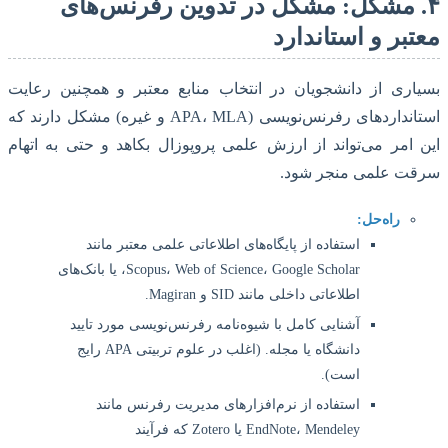
. مشکل: مشکل در تدوین رفرنس‌های
بر و استاندارد
ری از دانشجویان در انتخاب منابع معتبر و همچنین رعایت
استانداردهای رفرنس‌نویسی (APA، MLA و غیره) مشکل دارند که
امر می‌تواند از ارزش علمی پروپوزال بکاهد و حتی به اتهام
ت علمی منجر شود.
راه‌حل:
استفاده از پایگاه‌های اطلاعاتی علمی معتبر مانند
Scopus، Web of Science، Google Scholar، یا بانک‌های
اطلاعاتی داخلی مانند SID و Magiran.
آشنایی کامل با شیوه‌نامه رفرنس‌نویسی مورد تایید
دانشگاه یا مجله. (اغلب در علوم تربیتی APA رایج
است).
استفاده از نرم‌افزارهای مدیریت رفرنس مانند
EndNote، Mendeley یا Zotero که فرآیند