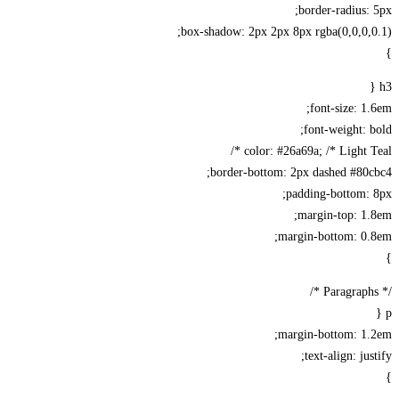
border-radius: 5px;
box-shadow: 2px 2px 8px rgba(0,0,0,0.1);
}
h3 {
font-size: 1.6em;
font-weight: bold;
color: #26a69a; /* Light Teal */
border-bottom: 2px dashed #80cbc4;
padding-bottom: 8px;
margin-top: 1.8em;
margin-bottom: 0.8em;
}
/* Paragraphs */
p {
margin-bottom: 1.2em;
text-align: justify;
}