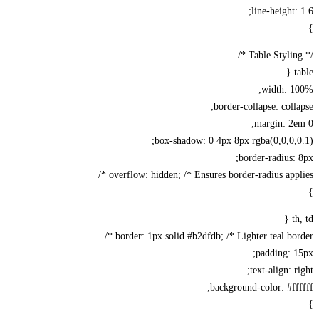
line-height: 1.6;
}
/* Table Styling */
table {
width: 100%;
border-collapse: collapse;
margin: 2em 0;
box-shadow: 0 4px 8px rgba(0,0,0,0.1);
border-radius: 8px;
overflow: hidden; /* Ensures border-radius applies */
}
th, td {
border: 1px solid #b2dfdb; /* Lighter teal border */
padding: 15px;
text-align: right;
background-color: #ffffff;
}