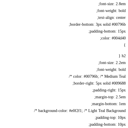
font-size: 2.8em;
font-weight: bold;
text-align: center;
border-bottom: 3px solid #00796b;
padding-bottom: 15px;
color: #004d40;
}
h2 {
font-size: 2.2em;
font-weight: bold;
color: #00796b; /* Medium Teal */
border-right: 5px solid #009688;
padding-right: 15px;
margin-top: 2.5em;
margin-bottom: 1em;
background-color: #e0f2f1; /* Light Teal Background */
padding-top: 10px;
padding-bottom: 10px;