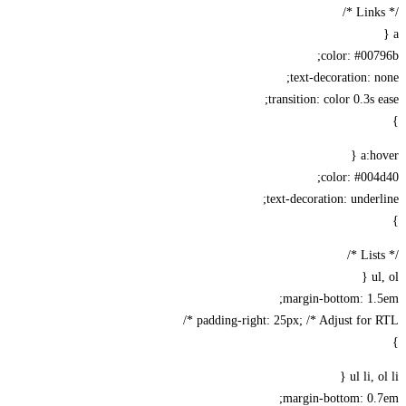
/* Links */
a {
color: #00796b;
text-decoration: none;
transition: color 0.3s ease;
}
a:hover {
color: #004d40;
text-decoration: underline;
}
/* Lists */
ul, ol {
margin-bottom: 1.5em;
padding-right: 25px; /* Adjust for RTL */
}
ul li, ol li {
margin-bottom: 0.7em;