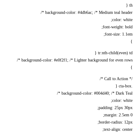
th {
background-color: #4db6ac; /* Medium teal header */
color: white;
font-weight: bold;
font-size: 1.1em;
}
tr:nth-child(even) td {
background-color: #e0f2f1; /* Lighter background for even rows */
}
/* Call to Action */
.cta-box {
background-color: #004d40; /* Dark Teal */
color: white;
padding: 25px 30px;
margin: 2.5em 0;
border-radius: 12px;
text-align: center;