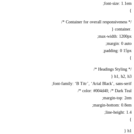
font-size: 1.1em;
}
/* Container for overall responsiveness */
.container {
max-width: 1200px;
margin: 0 auto;
padding: 0 15px;
}
/* Headings Styling */
h1, h2, h3 {
font-family: ‘B Titr’, ‘Arial Black’, sans-serif;
color: #004d40; /* Dark Teal */
margin-top: 2em;
margin-bottom: 0.8em;
line-height: 1.4;
}
h1 {