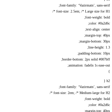
font-family: ‘Vazirmatn’, sans-s
font-size: 2.5em; /* Large size for 
font-weight: 
color: #0a
text-align: ce
margin-top: 
margin-bottom: 3
line-height:
padding-bottom: 1
border-bottom: 2px solid #00
animation: fadeIn 1s ease
font-family: ‘Vazirmatn’, sans-s
font-size: 2em; /* Medium-large for 
font-weight: 
color: #0a
margin-top: 