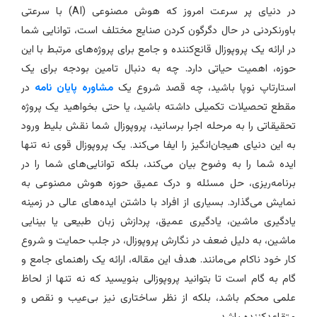
در دنیای پر سرعت امروز که هوش مصنوعی (AI) با سرعتی
اورنکردنی در حال دگرگون کردن صنایع مختلف است، توانایی شما
ر ارائه یک پروپوزال قانع‌کننده و جامع برای پروژه‌های مرتبط با این
وزه، اهمیت حیاتی دارد. چه به دنبال تامین بودجه برای یک
ستارتاپ نوپا باشید، چه قصد شروع یک
مشاوره پایان نامه
در
قطع تحصیلات تکمیلی داشته باشید، یا حتی بخواهید یک پروژه
حقیقاتی را به مرحله اجرا برسانید، پروپوزال شما نقش بلیط ورود
ه این دنیای هیجان‌انگیز را ایفا می‌کند. یک پروپوزال قوی نه تنها
یده شما را به وضوح بیان می‌کند، بلکه توانایی‌های شما را در
رنامه‌ریزی، حل مسئله و درک عمیق حوزه هوش مصنوعی به
مایش می‌گذارد. بسیاری از افراد با داشتن ایده‌های عالی در زمینه
ادگیری ماشین، یادگیری عمیق، پردازش زبان طبیعی یا بینایی
اشین، به دلیل ضعف در نگارش پروپوزال، در جلب حمایت و شروع
ار خود ناکام می‌مانند. هدف این مقاله، ارائه یک راهنمای جامع و
ام به گام است تا بتوانید پروپوزالی بنویسید که نه تنها از لحاظ
لمی محکم باشد، بلکه از نظر ساختاری نیز بی‌عیب و نقص و