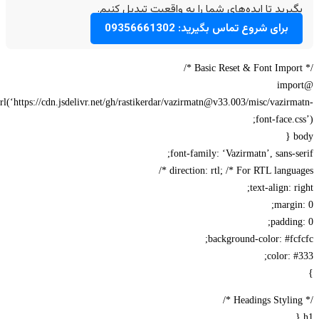
یرید تا ایده‌های شما را به واقعیت تبدیل کنیم.
برای شروع تماس بگیرید: 09356661302
@imp
url(‘https://cdn.jsdelivr.net/gh/rastikerdar/vazirmatn@v33.003/misc/vazir
font-face.c
font-family: ‘Vazirmatn’, sans-s
direction: rtl; /* For RTL languag
text-align: r
margi
paddin
background-color: #fc
color: 