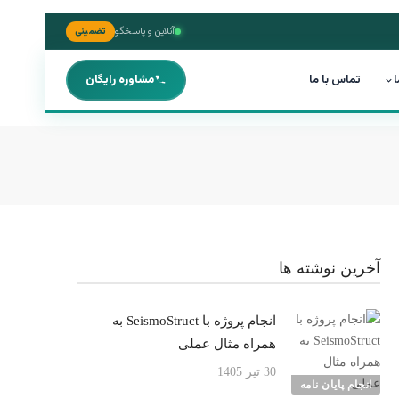
آنلاین و پاسخگو
تضمینی
ا
تماس با ما
مشاوره رایگان
آخرین نوشته ها
انجام پروژه با SeismoStruct به
همراه مثال عملی
30 تیر 1405
انجام پایان نامه