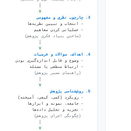
                     │

                     V
3. چارچوب نظری و مفهومی
 (ساختن بنیاد فکری پژوهش)
                     │

                     V
4. اهداف، سوالات و فرضیات
 (راهنمای مسیر پژوهش)
                     │

                     V
5. روش‌شناسی پژوهش
 (چگونگی اجرای پژوهش)
                     │

                     V