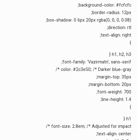
background-color: #fcfcfc;
border-radius: 12px;
box-shadow: 0 6px 20px rgba(0, 0, 0, 0.08);
direction: rtl;
text-align: right;
}
h1, h2, h3 {
font-family: ‘Vazirmatn’, sans-serif;
color: #2c3e50; /* Darker blue-gray */
margin-top: 35px;
margin-bottom: 20px;
font-weight: 700;
line-height: 1.4;
}
h1 {
font-size: 2.8em; /* Adjusted for impact */
text-align: center;