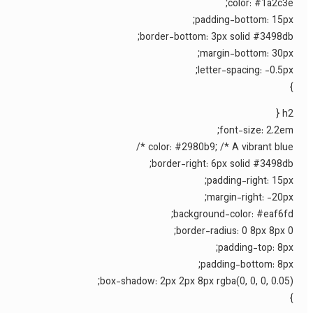
color: #1a2c3e;
padding-bottom: 15px;
border-bottom: 3px solid #3498db;
margin-bottom: 30px;
letter-spacing: -0.5px;
}
h2 {
font-size: 2.2em;
color: #2980b9; /* A vibrant blue */
border-right: 6px solid #3498db;
padding-right: 15px;
margin-right: -20px;
background-color: #eaf6fd;
border-radius: 0 8px 8px 0;
padding-top: 8px;
padding-bottom: 8px;
box-shadow: 2px 2px 8px rgba(0, 0, 0, 0.05);
}