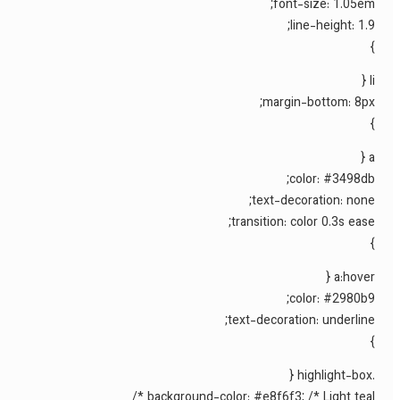
font-size: 1.05em;
line-height: 1.9;
}
li {
margin-bottom: 8px;
}
a {
color: #3498db;
text-decoration: none;
transition: color 0.3s ease;
}
a:hover {
color: #2980b9;
text-decoration: underline;
}
.highlight-box {
background-color: #e8f6f3; /* Light teal */