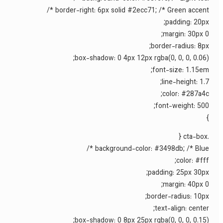
border-right: 6px solid #2ecc71; /* Green accent */
padding: 20px;
margin: 30px 0;
border-radius: 8px;
box-shadow: 0 4px 12px rgba(0, 0, 0, 0.06);
font-size: 1.15em;
line-height: 1.7;
color: #287a4c;
font-weight: 500;
}
.cta-box {
background-color: #3498db; /* Blue */
color: #fff;
padding: 25px 30px;
margin: 40px 0;
border-radius: 10px;
text-align: center;
box-shadow: 0 8px 25px rgba(0, 0, 0, 0.15);