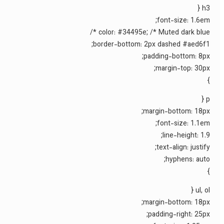
h3 {
font-size: 1.6em;
color: #34495e; /* Muted dark blue */
border-bottom: 2px dashed #aed6f1;
padding-bottom: 8px;
margin-top: 30px;
}
p {
margin-bottom: 18px;
font-size: 1.1em;
line-height: 1.9;
text-align: justify;
hyphens: auto;
}
ul, ol {
margin-bottom: 18px;
padding-right: 25px;