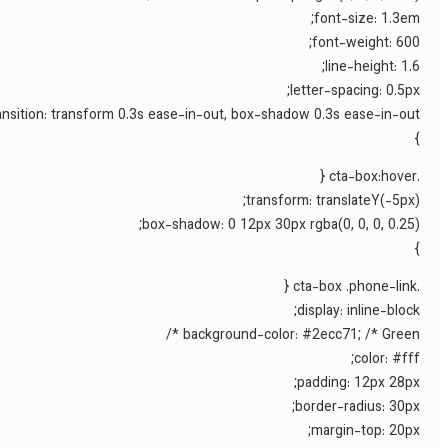
font-size: 1.3em;
font-weight: 600;
line-height: 1.6;
letter-spacing: 0.5px;
ansition: transform 0.3s ease-in-out, box-shadow 0.3s ease-in-out;
}
.cta-box:hover {
transform: translateY(-5px);
box-shadow: 0 12px 30px rgba(0, 0, 0, 0.25);
}
.cta-box .phone-link {
display: inline-block;
background-color: #2ecc71; /* Green */
color: #fff;
padding: 12px 28px;
border-radius: 30px;
margin-top: 20px;