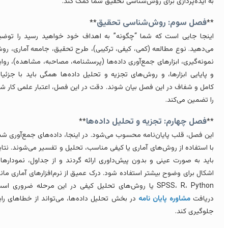
ه ایده‌پردازی برای روش‌شناسی تحقیق شما کمک کند.
فصل سوم: روش‌شناسی تحقیق
**
*
ینجا جایی است که شما “چگونه” به اهداف خود خواهید رسید را توضیح
ی‌دهید. نوع مطالعه (کمی، کیفی، ترکیبی)، طرح تحقیق، جامعه آماری، روش
مونه‌گیری، ابزارهای جمع‌آوری داده‌ها (پرسشنامه، مصاحبه، مشاهده)، روایی
 پایایی ابزارها، و روش‌های تجزیه و تحلیل داده‌ها همگی باید با جزئیات
امل و شفاف در این فصل بیان شوند. دقت در این فصل، اعتبار علمی کار شما
ا تضمین می‌کند.
فصل چهارم: تجزیه و تحلیل داده‌ها
**
*
ین فصل، قلب پایان‌نامه محسوب می‌شود. در اینجا، داده‌های جمع‌آوری شده
ا استفاده از روش‌های آماری یا کیفی مناسب، تحلیل و تفسیر می‌شوند. نتایج
اید به صورت عینی و بدون پیش‌داوری ارائه گردند و از جداول، نمودارها و
شکال برای وضوح بیشتر استفاده شود. درک عمیق از نرم‌افزارهای آماری مانند
SPSS، R، Python یا روش‌های تحلیل کیفی در این مرحله ضروری است.
ریافت
مشاوره پایان نامه
در بخش تحلیل داده‌ها، می‌تواند از خطاهای رایج
لوگیری کند.