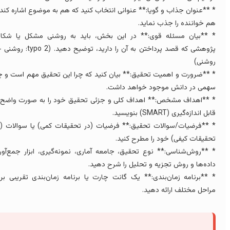
 **عنوان جذاب و گویا:** عنوانی انتخاب کنید که هم به موضوع اشاره کند و
م خواننده را جذب نماید.
 **بیان مسئله قوی:** در این بخش، باید به روشنی مشکل یا شکاف
پژوهشی که قصد پرداختن به آن را دارید، توضیح دهید. (typo 2: روشنی ->
وشنى)
 **ضرورت و اهمیت تحقیق:** بیان کنید که چرا این تحقیق مهم است و چه
همی در دانش موجود خواهد داشت.
 **اهداف مشخص:** اهداف کلی و جزئی تحقیق خود را به صورت واضح و
بل اندازه‌گیری (SMART) بنویسید.
 **فرضیات/سوالات تحقیق:** فرضیات (در تحقیقات کمی) یا سوالات (در
حقیقات کیفی) خود را مطرح کنید.
 **روش‌شناسی:** نوع تحقیق، جامعه آماری، نمونه‌گیری، ابزار جمع‌آوری
اده‌ها و روش تجزیه و تحلیل را شرح دهید.
 **برنامه زمان‌بندی:** یک گانت چارت یا برنامه زمان‌بندی تقریبی برای
راحل مختلف ارائه دهید.