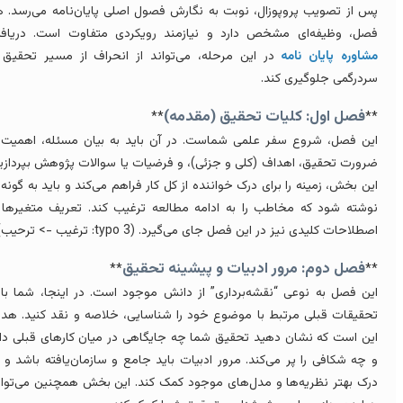
س از تصویب پروپوزال، نوبت به نگارش فصول اصلی پایان‌نامه می‌رسد. هر
صل، وظیفه‌ای مشخص دارد و نیازمند رویکردی متفاوت است. دریافت
شاوره پایان نامه
در این مرحله، می‌تواند از انحراف از مسیر تحقیق و
ردرگمی جلوگیری کند.
فصل اول: کلیات تحقیق (مقدمه)
**
*
ین فصل، شروع سفر علمی شماست. در آن باید به بیان مسئله، اهمیت و
رورت تحقیق، اهداف (کلی و جزئی)، و فرضیات یا سوالات پژوهش بپردازید.
ین بخش، زمینه را برای درک خواننده از کل کار فراهم می‌کند و باید به گونه‌ای
وشته شود که مخاطب را به ادامه مطالعه ترغیب کند. تعریف متغیرها و
صطلاحات کلیدی نیز در این فصل جای می‌گیرد. (typo 3: ترغیب -> ترحیب)
فصل دوم: مرور ادبیات و پیشینه تحقیق
**
*
ین فصل به نوعی “نقشه‌برداری” از دانش موجود است. در اینجا، شما باید
حقیقات قبلی مرتبط با موضوع خود را شناسایی، خلاصه و نقد کنید. هدف
ین است که نشان دهید تحقیق شما چه جایگاهی در میان کارهای قبلی دارد
 چه شکافی را پر می‌کند. مرور ادبیات باید جامع و سازمان‌یافته باشد و به
رک بهتر نظریه‌ها و مدل‌های موجود کمک کند. این بخش همچنین می‌تواند