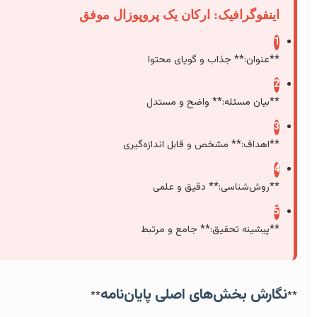
اینفوگرافیک: ارکان یک پروپوزال موفق
1
**عنوان:** جذاب و گویای محتوا
2
**بیان مسئله:** واضح و مستدل
3
**اهداف:** مشخص و قابل اندازه‌گیری
4
**روش‌شناسی:** دقیق و علمی
5
**پیشینه تحقیق:** جامع و مرتبط
نگارش بخش‌های اصلی پایان‌نامه
**
*