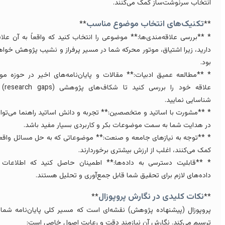
نتخاب سرنوشت‌ساز کمک می‌کنند.
تکنیک‌های انتخاب موضوع مناسب
**
*
 **بررسی علاقه‌مندی‌ها:** موضوعی را انتخاب کنید که واقعاً به آن علاقه
ارید، زیرا اشتیاق، موتور محرکه شما در مسیر پرفراز و نشیب پژوهش خواهد
ود.
 **مطالعه عمیق ادبیات:** مقالات و پایان‌نامه‌های اخیر در حوزه مورد
علاقه خود را بررسی کنید تا شکاف‌های پژوهشی (research gaps) را
ناسایی نمایید.
 **مشورت با اساتید و متخصصین:** تجربه و دانش اساتید راهنما می‌تواند
ر هدایت شما به سمت موضوعات بکر و کاربردی بسیار مفید باشد.
 **توجه به نیازهای جامعه و صنعت:** موضوعاتی که به حل مسائل واقعی
مک می‌کنند، اغلب از ارزش بیشتری برخوردارند.
 **قابلیت دسترسی به داده‌ها:** اطمینان حاصل کنید که اطلاعات و
اده‌های لازم برای تحقیق شما قابل جمع‌آوری و تحلیل هستند.
نکات کلیدی در نگارش پروپوزال
**
*
روپوزال (پیشنهاده پژوهش) نقشه‌ای است که مسیر کلی پایان‌نامه شما را
رسیم می‌کند. نگارش آن نیازمند دقت و رعایت اصول خاصی است: