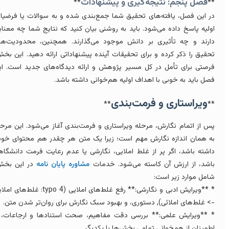
فصل پنجم: نتیجه‌گیری و پیشنهادات
**
*
ر این فصل، یافته‌های تحقیق شما جمع‌بندی شده و به سوالات یا فرضیات
ولیه پاسخ داده می‌شود. باید به روشنی بیان کنید که نتایج شما چه معنایی
ارند و چه تأثیری بر دانش موجود می‌گذارند. همچنین، محدودیت‌های
حقیق را ذکر کرده و برای تحقیقات آینده پیشنهاداتی ارائه دهید. این بخش،
رصتی برای تأمل در کل مسیر پژوهش و ارائه دیدگاه‌های جدید است. این
صل باید به خوبی با اهداف اولیه هم‌خوانی داشته باشد.
ویراستاری و فرمت‌بندی
**
*
س از اتمام نگارش، مرحله ویراستاری و فرمت‌بندی آغاز می‌شود. این مرحله
ه همان اندازه نگارش مهم است؛ زیرا یک متن هر چقدر هم محتوای خوبی
اشته باشد، اگر پر از غلط املایی، نگارشی یا عدم رعایت فرمت دانشگاهی
اشد، از ارزش آن کاسته می‌شود. خدمات
مشاوره پایان نامه
در این بخش،
امل موارد زیر است:
* **ویرایش ادبی و نگارشی:** رفع غلط‌های املایی (typo 4: غلط‌های املایی
> غلط‌های املائی), دستوری، و بهبود سبک نگارش برای روان‌تر شدن متن.
 **ویرایش علمی:** بررسی دقت مفاهیم، صحت استنادها و ارجاعات، و
طمینان از هم‌خوانی تمامی بخش‌ها با یکدیگر.