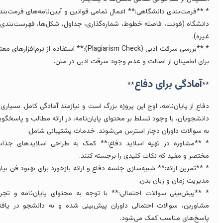
 **فرمت‌بندی دانشگاهی:** اعمال تمامی قوانین و آیین‌نامه‌های فرمت‌بندی
انشگاه (فونت، فاصله خطوط، شماره‌گذاری، جداول، شکل‌ها، فهرست‌بندی و
یره).
* **بررسی سرقت ادبی (Plagiarism Check):** استفاده از نرم‌افزارهای معتبر
رای اطمینان از اصالت و عدم وجود سرقت ادبی در متن.
آمادگی برای دفاع
**
*
فاع از پایان‌نامه، اوج این پروژه بزرگ است و نیازمند آمادگی کامل. بسیاری از
انشجویان، با وجود تسلط بر محتوای پایان‌نامه، در ارائه مطالب و پاسخگویی
ه سوالات داوران دچار استرس می‌شوند. خدمات پشتیبانی شامل:
 **مشاوره در تهیه اسلاید دفاع:** کمک به طراحی اسلایدهای جذاب،
ختصر و مفید که نکات کلیدی را برجسته کنند.
 **تمرین ارائه:** شبیه‌سازی جلسه دفاع و ارائه بازخورد برای بهبود فن بیان،
دیریت زمان و زبان بدن.
 **پیش‌بینی سوالات احتمالی:** با توجه به محتوای پایان‌نامه و تجربه
شاورین، سوالات احتمالی داوران پیش‌بینی شده و به دانشجو در یافتن
اسخ‌های مناسب کمک می‌شود.