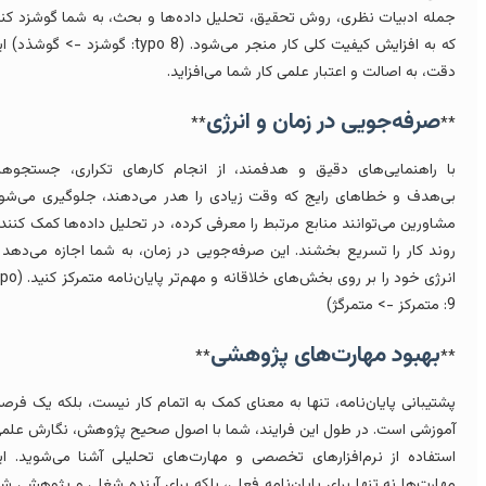
مله ادبیات نظری، روش تحقیق، تحلیل داده‌ها و بحث، به شما گوشزد کنند
که به افزایش کیفیت کلی کار منجر می‌شود. (typo 8: گوشزد -> گوشذد) این
قت، به اصالت و اعتبار علمی کار شما می‌افزاید.
صرفه‌جویی در زمان و انرژی
**
*
ا راهنمایی‌های دقیق و هدفمند، از انجام کارهای تکراری، جستجوهای
ی‌هدف و خطاهای رایج که وقت زیادی را هدر می‌دهند، جلوگیری می‌شود.
شاورین می‌توانند منابع مرتبط را معرفی کرده، در تحلیل داده‌ها کمک کنند و
وند کار را تسریع بخشند. این صرفه‌جویی در زمان، به شما اجازه می‌دهد تا
انرژی خود را بر روی بخش‌های خلاقانه و مهم‌تر پایان‌نامه متمرکز کنید. (typo
-> متمرگژ)
بهبود مهارت‌های پژوهشی
**
*
شتیبانی پایان‌نامه، تنها به معنای کمک به اتمام کار نیست، بلکه یک فرصت
موزشی است. در طول این فرایند، شما با اصول صحیح پژوهش، نگارش علمی،
ستفاده از نرم‌افزارهای تخصصی و مهارت‌های تحلیلی آشنا می‌شوید. این
هارت‌ها نه تنها برای پایان‌نامه فعلی، بلکه برای آینده شغلی و پژوهشی شما