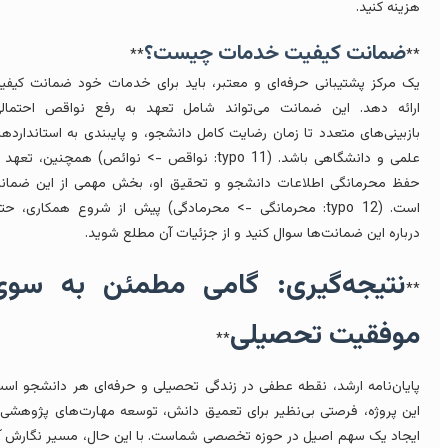
زینه کنید.
ضمانت کیفیت خدمات چیست؟
**
*
ک مرکز پشتیبانی حرفه‌ای و معتبر، باید برای خدمات خود ضمانت کیفیت
رائه دهد. این ضمانت می‌تواند شامل تعهد به رفع نواقص احتمالی،
ازبینی‌های متعدد تا زمان رضایت کامل دانشجو، و پایبندی به استانداردهای
علمی و دانشگاهی باشد. (typo 11: نواقص -> نوائص) همچنین، تعهد به
فظ محرمانگی اطلاعات دانشجو و تحقیق او، بخش مهمی از این ضمانت
است. (typo 12: محرمانگی -> محرمادگی) پیش از شروع همکاری، حتماً
رباره این ضمانت‌ها سوال کنید و از جزئیات آن مطلع شوید.
نتیجه‌گیری: گامی مطمئن به سوی
*
وفقیت تحصیلی
**
ایان‌نامه ارشد، نقطه عطفی در زندگی تحصیلی و حرفه‌ای هر دانشجو است.
ین پروژه، فرصتی بی‌نظیر برای تعمیق دانش، توسعه مهارت‌های پژوهشی و
یجاد یک سهم اصیل در حوزه تخصصی شماست. با این حال، مسیر نگارش آن