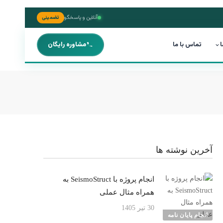
آنلاین و پاسخگو
تضمینی
ا
تماس با ما
مشاوره رایگان
آخرین نوشته ها
انجام پروژه با SeismoStruct به
همراه مثال عملی
30 تیر 1405
انجام پایان نامه