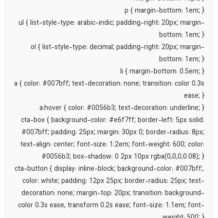
p { margin-bottom: 1em; 
ul { list-style-type: arabic-indic; padding-right: 20px; margin
bottom: 1em; 
ol { list-style-type: decimal; padding-right: 20px; margin
bottom: 1em; 
li { margin-bottom: 0.5em; 
a { color: #007bff; text-decoration: none; transition: color 0.3
ease; 
a:hover { color: #0056b3; text-decoration: underline; 
.cta-box { background-color: #e6f7ff; border-left: 5px soli
#007bff; padding: 25px; margin: 30px 0; border-radius: 8px
text-align: center; font-size: 1.2em; font-weight: 600; color
#0056b3; box-shadow: 0 2px 10px rgba(0,0,0,0.08); 
.cta-button { display: inline-block; background-color: #007bff
color: white; padding: 12px 25px; border-radius: 25px; text
decoration: none; margin-top: 20px; transition: background
color 0.3s ease, transform 0.2s ease; font-size: 1.1em; font