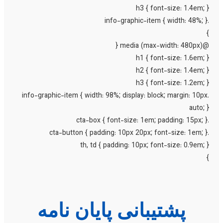
h3 { font-size: 1.4em; 
@media (max-width:
h1 { font-size: 1.6em; 
h2 { font-size: 1.4em; 
h3 { font-size: 1.2em; 
.info-graphic-item { width: 98%; display: block; margin: 10p
auto; 
th, td { padding: 10px; font-size: 0.9em; 
پشتیبانی پایان نامه