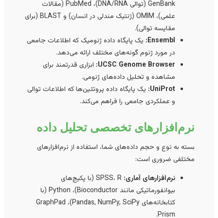
GenBank (توالی DNA/RNA)، PubMed (مقالات
علمی)، OMIM (ژنتیک مندلی در انسان) و BLAST (برای
مقایسه توالی).
Ensembl:
یک پایگاه داده ژنومیک که اطلاعات جامعی
در مورد ژنوم گونه‌های مختلف ارائه می‌دهد.
UCSC Genome Browser:
ابزاری قدرتمند برای
مشاهده و تحلیل داده‌های ژنومی.
UniProt:
یک پایگاه داده پروتئین‌ها که اطلاعات توالی
و عملکردی جامعی را فراهم می‌کند.
نرم‌افزارهای تخصصی تحلیل داده
بسته به نوع و حجم داده‌های شما، استفاده از نرم‌افزارهای
مختلفی ضروری است:
نرم‌افزارهای آماری:
SPSS، R (با پکیج‌های
بیوانفورماتیکی مانند Bioconductor)، Python (با
کتابخانه‌های Pandas, NumPy, SciPy)، GraphPad
Prism.