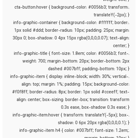
weight: 500; 
.cta-button:hover { background-color: #0056b3; transform
translateY(-2px); 
.info-graphic-container { background-color: #ffffff; border
1px solid #ddd; border-radius: 10px; padding: 25px; margin
30px 0; box-shadow: 0 4px 15px rgba(0,0,0,0.07); text-align
center; 
.info-graphic-title { font-size: 1.8em; color: #0056b3; font
weight: 700; margin-bottom: 20px; border-bottom: 2p
dashed #007bff; padding-bottom: 10px; 
.info-graphic-item { display: inline-block; width: 30%; vertical
align: top; margin: 1%; padding: 15px; background-color
#f0f8ff; border-radius: 8px; border: 1px solid #cceeff; text
align: center; box-sizing: border-box; transition: transfor
0.3s ease, box-shadow 0.3s ease; 
.info-graphic-item:hover { transform: translateY(-5px); box
shadow: 0 6px 20px rgba(0,0,0,0.1); 
.info-graphic-item h4 { color: #007bff; font-size: 1.2em