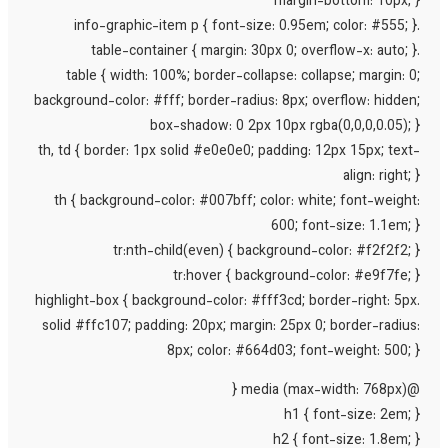
margin-bottom: 10px; 
table { width: 100%; border-collapse: collapse; margin: 0
background-color: #fff; border-radius: 8px; overflow: hidden
box-shadow: 0 2px 10px rgba(0,0,0,0.05); 
th, td { border: 1px solid #e0e0e0; padding: 12px 15px; text
align: right; 
th { background-color: #007bff; color: white; font-weight
600; font-size: 1.1em; 
tr:nth-child(even) { background-color: #f2f2f2; 
tr:hover { background-color: #e9f7fe; 
.highlight-box { background-color: #fff3cd; border-right: 5p
solid #ffc107; padding: 20px; margin: 25px 0; border-radius
8px; color: #664d03; font-weight: 500; 
@media (max-width:
h1 { font-size: 2em; 
h2 { font-size: 1.8em; 