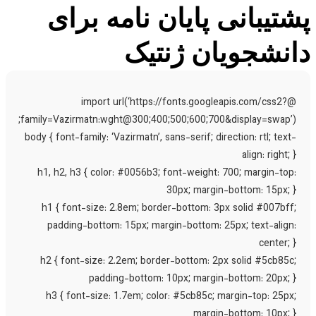
تیبانی پایان نامه برای
نشجویان ژنتیک
@import url(‘https://fonts.googleapis.com/css2?
family=Vazirmatn:wght@300;400;500;600;700&display=swap’)
body { font-family: ‘Vazirmatn’, sans-serif; direction: rtl; text
align: right; 
h1, h2, h3 { color: #0056b3; font-weight: 700; margin-top
30px; margin-bottom: 15px; 
h1 { font-size: 2.8em; border-bottom: 3px solid #007bff
padding-bottom: 15px; margin-bottom: 25px; text-align
center; 
h2 { font-size: 2.2em; border-bottom: 2px solid #5cb85c
padding-bottom: 10px; margin-bottom: 20px; 
h3 { font-size: 1.7em; color: #5cb85c; margin-top: 25px
margin-bottom: 10px; 