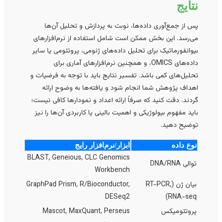
نتایج
پس از جمع‌آوری داده‌ها، نوبت به پردازش و تحلیل آن‌ها
می‌رسد. این بخش ممکن است شامل استفاده از نرم‌افزارهای
بیوانفورماتیک برای تحلیل داده‌های ژنومی، پروتئومی یا سایر
داده‌های OMICS، و همچنین نرم‌افزارهای آماری برای
تحلیل‌های کمی باشد. تفسیر نتایج باید با توجه به فرضیات و
اهداف پژوهش شما انجام شود و یافته‌ها به وضوح ارائه
گردند. دقت کنید که صرفاً ارائه اعداد و نمودارها کافی نیست؛
باید مفهوم بیولوژیکی و اهمیت بالینی یا کاربردی آن‌ها را نیز
توضیح دهید.
نوع داده
ابزار/نرم‌افزار رایج
BLAST, Geneious, CLC Genomics
توالی DNA/RNA
Workbench
بیان ژن (RT-PCR,
GraphPad Prism, R/Bioconductor,
DESeq2
RNA-seq)
پروتئومیکس
Mascot, MaxQuant, Perseus