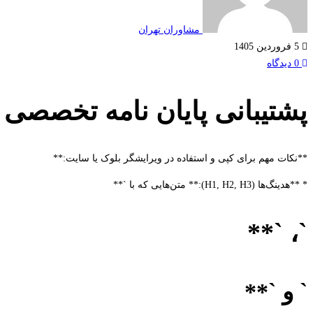
مشاوران تهران
5 فروردین 1405
0 دیدگاه
پشتیبانی پایان نامه تخصصی ب
**نکات مهم برای کپی و استفاده در ویرایشگر بلوک یا سایت:**
* **هدینگ‌ها (H1, H2, H3):** متن‌هایی که با `**
`، `**
` و `**