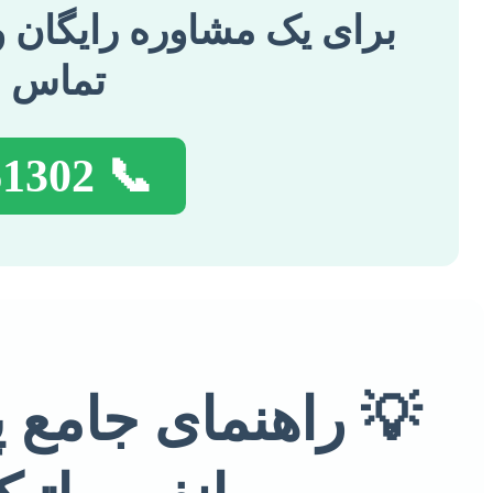
برای یک مشاوره رایگان و
تماس ب
📞 09356661302
💡 راهنمای جامع پش