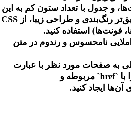
‌ها، و جدول با تعداد ستون کم به این
امر کمک می‌کند. برای پیاده‌سازی دقیق‌تر رنگ‌بندی و طراحی زیبا، از CSS
، فونت‌ها) استفاده کنید.
ی املایی:** ۷ تا ۱۲ غلط املایی نامحسوس و رندوم در متن
خلی به صفحات مورد نظر با عبارت
` را با `href` مربوطه و