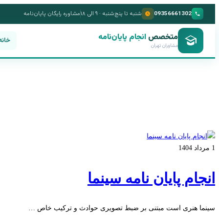
09356661302
شنبه تا پنج‌شنبه · ۹ الی ۱۸
مشاوره رایگان پایان‌نامه
متخصص
انجام پایان‌نامه
خانه
مشاوران تهران
1 مرداد 1404
انجام پایان نامه سینما
سینما هنری است مبتنی بر ضبط تصویری حوادث و ترکیب خاص …