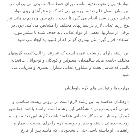
مواد غذایی و نحوه تغذیه مناسب برای حفظ سلامت بدن می پردازد در
این میان اصول علم تغذیه بررسی می کند که چه فرآیندی روی مواد
غذایی خورده شده انجام می گیرد تا جذب یا دفع شود و رژیم درمانی نیز
نوع رژیم غذایی لازم در بیماریهای مختلف را مشخص می کند. چون در
برخی از بیماریها، بعضی از مواد غذایی باید حذف شده یا بیشتر مورد
استفاده قرار گیرد مثل بیماری گواتر که از کمبود ید ایجاد می شود.
این رشته دارای دو شاخه عمده است که عبارتند از: الف)تغذیه گروههای
مختلف جامعه مانند سالمندان، معلولین و کودکان و نوجوانان ب)تغذیه
بالینی که شامل تغذیه و مشاوره غذایی بیماران بستری و سرپایی می
شود.
مهارت ها و توانایی های لازم داوطلبان
داوطلبان علاقمند به این رشته لازم است در دروس زیست شناسی و
شیمی که پایه دروس دانشگاهی این رشته است توانمند باشند. همانطور
که یک پرستار باید به کار خدماتی علاقمند باشد، کارشناس تغذیه نیز باید
روحیه خدماتی داشته و صبر و حوصله لازم را برای صحبت با بیمار و
راهنمایی او داشته باشد. حتی دانشجویانی که مایلند پس از فارغ